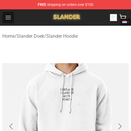
FREE
shipping on orders over $100
Slander Shop - Official Slander Merchandise Store
Open menu
Home
/
Slander Doek
/
Slander Hoodie