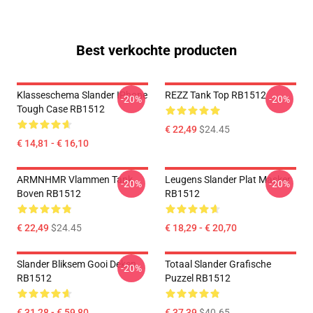
Best verkochte producten
Klasseschema Slander IPhone
REZZ Tank Top RB1512
-20%
-20%
Tough Case RB1512
€ 22,49
$24.45
€ 14,81 - € 16,10
ARMNHMR Vlammen Tank
Leugens Slander Plat Masker
-20%
-20%
Boven RB1512
RB1512
€ 22,49
$24.45
€ 18,29 - € 20,70
Slander Bliksem Gooi Deken
Totaal Slander Grafische
-20%
RB1512
Puzzel RB1512
€ 31,28 - € 59,80
€ 37,39
$40.65