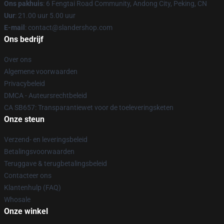
Ons pakhuis
: 6 Fengtai Road Community, Andong City, Peking, CN
Uur
: 21.00 uur 5.00 uur
E-mail
: contact@slandershop.com
Ons bedrijf
Over ons
Algemene voorwaarden
Privacybeleid
DMCA - Auteursrechtbeleid
CA SB657: Transparantiewet voor de toeleveringsketen
Onze steun
Verzend- en leveringsbeleid
Betalingsvoorwaarden
Teruggave & terugbetalingsbeleid
Contacteer ons
Klantenhulp (FAQ)
Whosale
Onze winkel