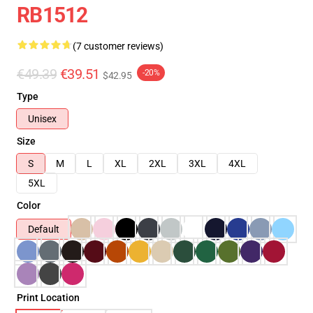
RB1512
(7 customer reviews)
€49.39
€39.51
-20%
$42.95
Type
Unisex
Size
S
M
L
XL
2XL
3XL
4XL
5XL
Color
Default
Print Location