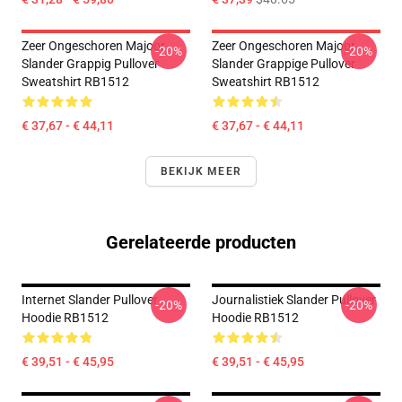
Zeer Ongeschoren Majoor
Zeer Ongeschoren Majoor
-20%
-20%
Slander Grappig Pullover
Slander Grappige Pullover
Sweatshirt RB1512
Sweatshirt RB1512
€ 37,67 - € 44,11
€ 37,67 - € 44,11
BEKIJK MEER
Gerelateerde producten
Internet Slander Pullover
Journalistiek Slander Pullover
-20%
-20%
Hoodie RB1512
Hoodie RB1512
€ 39,51 - € 45,95
€ 39,51 - € 45,95