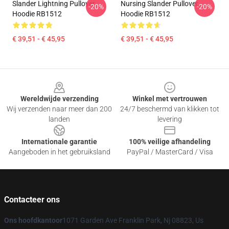
Slander Lightning Pullover
Nursing Slander Pullover
-20%
-20%
Hoodie RB1512
Hoodie RB1512
€ 39,51 - € 45,95
€ 39,51 - € 45,95
Footer
Wereldwijde verzending
Winkel met vertrouwen
Wij verzenden naar meer dan 200
24/7 beschermd van klikken tot
landen
levering
Internationale garantie
100% veilige afhandeling
Aangeboden in het gebruiksland
PayPal / MasterCard / Visa
Contacteer ons
Ons hoofdkantoor
1071 Garden Ave Franklin Park, Nj 08823, Us