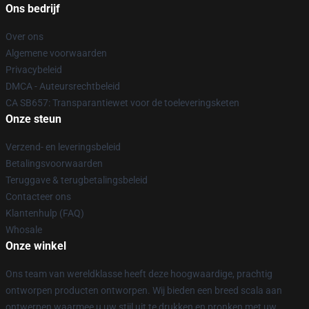
Ons bedrijf
Over ons
Algemene voorwaarden
Privacybeleid
DMCA - Auteursrechtbeleid
CA SB657: Transparantiewet voor de toeleveringsketen
Onze steun
Verzend- en leveringsbeleid
Betalingsvoorwaarden
Teruggave & terugbetalingsbeleid
Contacteer ons
Klantenhulp (FAQ)
Whosale
Onze winkel
Ons team van wereldklasse heeft deze hoogwaardige, prachtig
ontworpen producten ontworpen. Wij bieden een breed scala aan
ontwerpen waarmee u uw stijl uit te drukken en pronken met uw