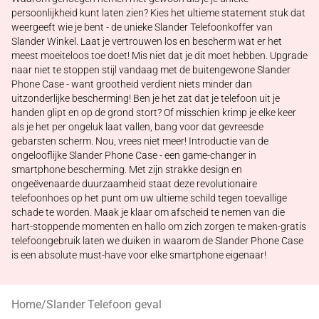
persoonlijkheid kunt laten zien? Kies het ultieme statement stuk dat
weergeeft wie je bent - de unieke Slander Telefoonkoffer van
Slander Winkel. Laat je vertrouwen los en bescherm wat er het
meest moeiteloos toe doet! Mis niet dat je dit moet hebben. Upgrade
naar niet te stoppen stijl vandaag met de buitengewone Slander
Phone Case - want grootheid verdient niets minder dan
uitzonderlijke bescherming! Ben je het zat dat je telefoon uit je
handen glipt en op de grond stort? Of misschien krimp je elke keer
als je het per ongeluk laat vallen, bang voor dat gevreesde
gebarsten scherm. Nou, vrees niet meer! Introductie van de
ongelooflijke Slander Phone Case - een game-changer in
smartphone bescherming. Met zijn strakke design en
ongeëvenaarde duurzaamheid staat deze revolutionaire
telefoonhoes op het punt om uw ultieme schild tegen toevallige
schade te worden. Maak je klaar om afscheid te nemen van die
hart-stoppende momenten en hallo om zich zorgen te maken-gratis
telefoongebruik laten we duiken in waarom de Slander Phone Case
is een absolute must-have voor elke smartphone eigenaar!
Home
/
Slander Telefoon geval