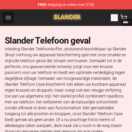
FREE
shipping on orders over $100
Slander Shop - Official Slander Merchandise Store
Open menu
Slander Telefoon geval
Inleiding Slander Telefoonkoffer, uitsluitend beschikbaar op Slander
Shop! Verhoog uw apparaat bescherming spel met onze strakke en
stijlvolle telefoon geval dat straalt vertrouwen. Gemaakt tot in de
perfectie, ons geavanceerde ontwerp zorgt voor een knusse
pasvorm voor uw telefoon en biedt een optimale verdediging tegen
dagelijkse slijtage. Gemaakt van hoogwaardige materialen, de
Slander Telefoon Case beschermt niet alleen uw kostbare apparaat
tegen krassen en druppels, maar voegt ook een vleugje verfijning
toe aan uw algemene stijl. Het slanke profiel combineert naadloos
met uw telefoon, het verbeteren van de natuurlijke schoonheid
zonder afbreuk te doen aan functionaliteit. Met gemakkelijke
toegang tot alle poorten en knoppen, onze Slander Telefoon Case
biedt gemak als geen ander. Of u nu prachtige foto's neemt of
alledaagse taken aanpakt, deze zaak zal u nooit in de weg staan!
Waarom genoegen nemen met gewoon als je je unieke