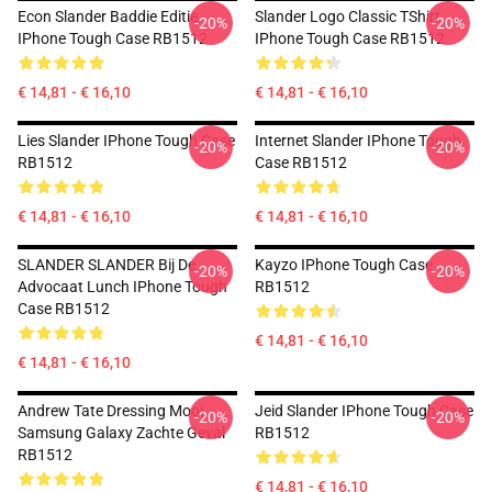
Econ Slander Baddie Editie
Slander Logo Classic TShirt
-20%
-20%
IPhone Tough Case RB1512
IPhone Tough Case RB1512
€ 14,81 - € 16,10
€ 14,81 - € 16,10
Lies Slander IPhone Tough Case
Internet Slander IPhone Tough
-20%
-20%
RB1512
Case RB1512
€ 14,81 - € 16,10
€ 14,81 - € 16,10
SLANDER SLANDER Bij De
Kayzo IPhone Tough Case
-20%
-20%
Advocaat Lunch IPhone Tough
RB1512
Case RB1512
€ 14,81 - € 16,10
€ 14,81 - € 16,10
Andrew Tate Dressing Mooi
Jeid Slander IPhone Tough Case
-20%
-20%
Samsung Galaxy Zachte Geval
RB1512
RB1512
€ 14,81 - € 16,10