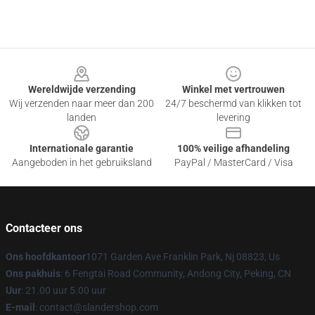
Footer
Wereldwijde verzending
Winkel met vertrouwen
Wij verzenden naar meer dan 200
24/7 beschermd van klikken tot
landen
levering
Internationale garantie
100% veilige afhandeling
Aangeboden in het gebruiksland
PayPal / MasterCard / Visa
Contacteer ons
Ons hoofdkantoor
1071 Garden Ave Franklin Park, Nj 08823, Us
Ons pakhuis
: 6 Fengtai Road Community, Andong City, Peking, CN
Uur
: 21.00 uur 5.00 uur
E-mail
: contact@slandershop.com