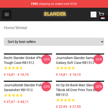
FREE
shipping on orders over $100
Slander Shop - Official Slander Merchandise Store
Open menu
Home
/
Winkel
Recht Slander Sticker IPhone
Journalism Slander Samsung
-20%
-20%
Tough Case RB1512
Galaxy Soft Case RB1512
€ 14,81 - € 16,10
€ 14,81 - € 16,10
Journalistiek Slander Pullover
Im Op De Bank Man Slander
-20%
-20%
Sweatshirt RB1512
Tiktok All Over Print Tote Bag
RB1512
€ 37,67 - € 44,11
€ 22,95 - € 27,55