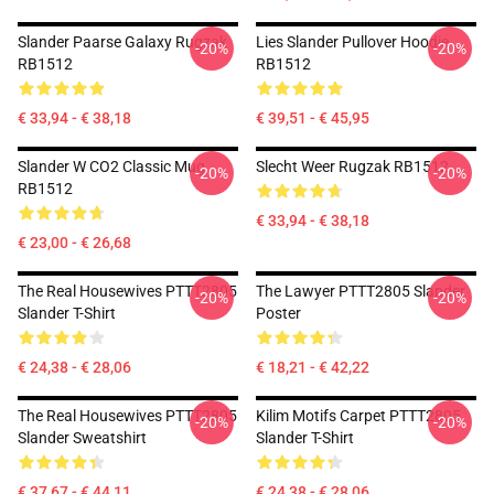
Slander Paarse Galaxy Rugzak
Lies Slander Pullover Hoodie
-20%
-20%
RB1512
RB1512
€ 33,94 - € 38,18
€ 39,51 - € 45,95
Slander W CO2 Classic Mug
Slecht Weer Rugzak RB1512
-20%
-20%
RB1512
€ 33,94 - € 38,18
€ 23,00 - € 26,68
The Real Housewives PTTT2805
The Lawyer PTTT2805 Slander
-20%
-20%
Slander T-Shirt
Poster
€ 24,38 - € 28,06
€ 18,21 - € 42,22
The Real Housewives PTTT2805
Kilim Motifs Carpet PTTT2805
-20%
-20%
Slander Sweatshirt
Slander T-Shirt
€ 37,67 - € 44,11
€ 24,38 - € 28,06