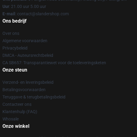
Uur
: 21.00 uur 5.00 uur
E-mail
: contact@slandershop.com
Ons bedrijf
Over ons
Algemene voorwaarden
Privacybeleid
DMCA - Auteursrechtbeleid
CA SB657: Transparantiewet voor de toeleveringsketen
Onze steun
Verzend- en leveringsbeleid
Betalingsvoorwaarden
Teruggave & terugbetalingsbeleid
Contacteer ons
Klantenhulp (FAQ)
Whosale
Onze winkel