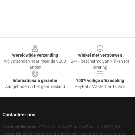
Footer
Wereldwijde verzending
Winkel met vertrouwen
Wij verzenden naar meer dan 200
24/7 beschermd van klikken tot
landen
levering
Internationale garantie
100% veilige afhandeling
Aangeboden in het gebruiksland
PayPal / MasterCard / Visa
Contacteer ons
Ons hoofdkantoor
1071 Garden Ave Franklin Park, Nj 08823, Us
Ons pakhuis
: 6 Fengtai Road Community, Andong City, Peking, CN