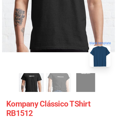
blank template
Kompany Clássico TShirt
RB1512