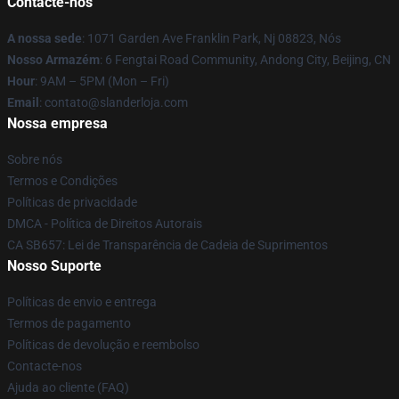
Contacte-nos
A nossa sede
: 1071 Garden Ave Franklin Park, Nj 08823, Nós
Nosso Armazém
: 6 Fengtai Road Community, Andong City, Beijing, CN
Hour
: 9AM – 5PM (Mon – Fri)
Email
: contato@slanderloja.com
Nossa empresa
Sobre nós
Termos e Condições
Políticas de privacidade
DMCA - Política de Direitos Autorais
CA SB657: Lei de Transparência de Cadeia de Suprimentos
Nosso Suporte
Políticas de envio e entrega
Termos de pagamento
Políticas de devolução e reembolso
Contacte-nos
Ajuda ao cliente (FAQ)