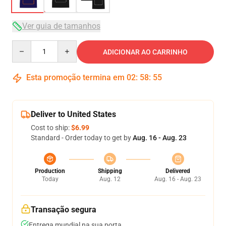
Ver guia de tamanhos
Quantity
ADICIONAR AO CARRINHO
Esta promoção termina em
02
:
58
:
54
Deliver to United States
Cost to ship:
$6.99
Standard - Order today to get by
Aug. 16 - Aug. 23
Production
Shipping
Delivered
Today
Aug. 12
Aug. 16 - Aug. 23
Transação segura
Entrega mundial na sua porta