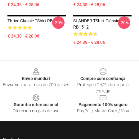
€ 24,38 - € 28,06
€ 24,38 - € 28,06
Thrive Classic TShirt RB1512
SLANDER TShirt Clássico
-20%
-20%
RB1512
€ 24,38 - € 28,06
€ 24,38 - € 28,06
Footer
Envio mundial
Compre com confiança
Enviamos para mais de 200 países
Protegido 24/7, do clique à
entrega
Garantia internacional
Pagamento 100% seguro
Oferecido no país de uso
PayPal / MasterCard / Visa