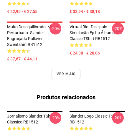
€ 22,95 - € 27,55
€ 33,94 - € 38,18
Muito Desequilibrado, Muito
Virtual Riot Discípulo
-20%
-20%
Perturbado. Slander
Simulação Ep Lp Álbum 2021
Engraçado Pullover
Classic TShirt RB1512
Sweatshirt RB1512
€ 24,38 - € 28,06
€ 37,67 - € 44,11
VER MAIS
Produtos relacionados
Jornalismo Slander TShirt
Slander Logo Classic TShirt
-20%
-20%
Clássico RB1512
RB1512