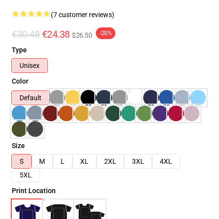
(7 customer reviews)
€30.48
€24.38
-20%
$26.50
Type
Unisex
Color
Default
Size
S
M
L
XL
2XL
3XL
4XL
5XL
Print Location