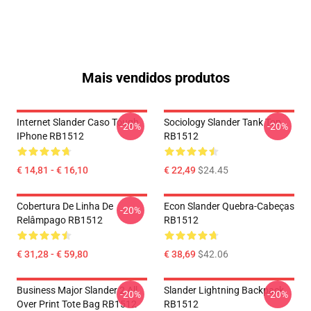
Mais vendidos produtos
Internet Slander Caso Tough
Sociology Slander Tank Top
-20%
-20%
IPhone RB1512
RB1512
€ 14,81 - € 16,10
€ 22,49
$24.45
Cobertura De Linha De
Econ Slander Quebra-Cabeças
-20%
Relâmpago RB1512
RB1512
€ 31,28 - € 59,80
€ 38,69
$42.06
Business Major Slander 2 All
Slander Lightning Backpack
-20%
-20%
Over Print Tote Bag RB1512
RB1512