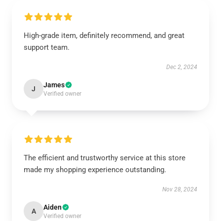
High-grade item, definitely recommend, and great
support team.
Dec 2, 2024
James
J
Verified owner
The efficient and trustworthy service at this store
made my shopping experience outstanding.
Nov 28, 2024
Aiden
A
Verified owner