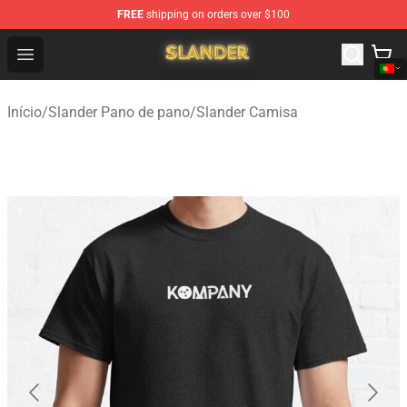
FREE
shipping on orders over $100
Slander Shop - Official Slander Merchandise Store
Open menu
Início
/
Slander Pano de pano
/
Slander Camisa