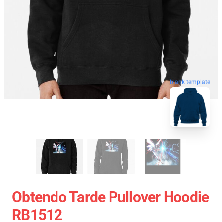
blank template
Obtendo Tarde Pullover Hoodie
RB1512