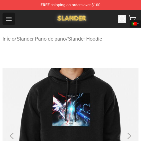
FREE
shipping on orders over $100
Slander Shop - Official Slander Merchandise Store
Open menu
Início
/
Slander Pano de pano
/
Slander Hoodie