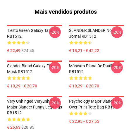
Mais vendidos produtos
Tiesto Green Galaxy Tank Top
SLANDER SLANDER No
-20%
-20%
RB1512
Jornal RB1512
€ 22,49
$24.45
€ 18,21 - € 42,22
Slander Blood Galaxy Flat
Máscara Plana De Dualidade
-20%
-20%
Mask RB1512
RB1512
€ 18,29 - € 20,70
€ 18,29 - € 20,70
Very Unhinged Veryunhinged
Psychology Major Slander All
-20%
-20%
Major Slander Funny Leggings
Over Print Tote Bag RB1512
RB1512
€ 22,95 - € 27,55
€ 26,63
$28.95