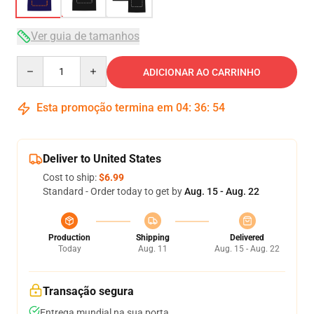
Ver guia de tamanhos
Quantity
ADICIONAR AO CARRINHO
Esta promoção termina em
04
:
36
:
53
Deliver to United States
Cost to ship:
$6.99
Standard - Order today to get by
Aug. 15 - Aug. 22
Production
Shipping
Delivered
Today
Aug. 11
Aug. 15 - Aug. 22
Transação segura
Entrega mundial na sua porta