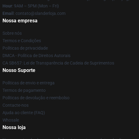
Hour
: 9AM – 5PM (Mon – Fri)
Email
: contato@slanderloja.com
Nossa empresa
Sobre nós
Termos e Condições
Políticas de privacidade
DMCA - Política de Direitos Autorais
CA SB657: Lei de Transparência de Cadeia de Suprimentos
Nosso Suporte
Políticas de envio e entrega
Termos de pagamento
Políticas de devolução e reembolso
Contacte-nos
Ajuda ao cliente (FAQ)
Whosale
Nossa loja