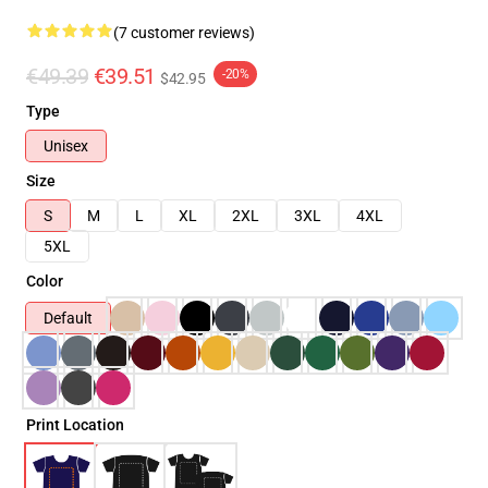
(7 customer reviews)
€49.39
€39.51
-20%
$42.95
Type
Unisex
Size
S
M
L
XL
2XL
3XL
4XL
5XL
Color
Default
Print Location