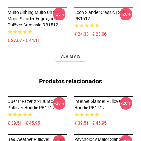
Muito Unhing Muito Unhing
Econ Slander Classic TShirt
-20%
-20%
Major Slander Engraçado
RB1512
Pulôver Camisola RB1512
€ 24,38 - € 28,06
€ 37,67 - € 44,11
VER MAIS
Produtos relacionados
Quer Ir Fazer Xixi Juntos
Internet Slander Pullover
-20%
-20%
Pullover Hoodie RB1512
Hoodie RB1512
€ 39,51 - € 45,95
€ 39,51 - € 45,95
Bad Weather Pullover Hoodie
Psychology Major Slander