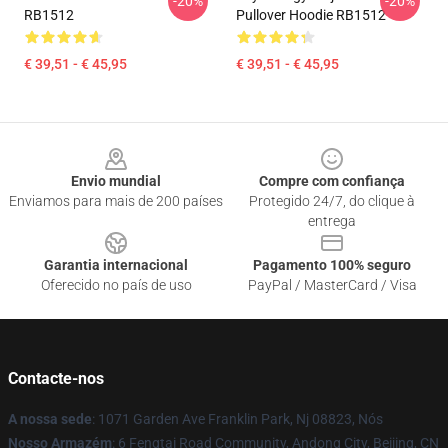
-20%
-20%
RB1512
Pullover Hoodie RB1512
€ 39,51 - € 45,95
€ 39,51 - € 45,95
Footer
Envio mundial
Compre com confiança
Enviamos para mais de 200 países
Protegido 24/7, do clique à
entrega
Garantia internacional
Pagamento 100% seguro
Oferecido no país de uso
PayPal / MasterCard / Visa
Contacte-nos
A nossa sede
: 1071 Garden Ave Franklin Park, Nj 08823, Nós
Nosso Armazém
: 6 Fengtai Road Community, Andong City, Beijing, CN