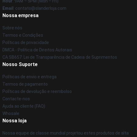
Hour
: 9AM – 5PM (Mon – Fri)
Email
: contato@slanderloja.com
Nossa empresa
Sobre nós
Termos e Condições
Políticas de privacidade
DMCA - Política de Direitos Autorais
CA SB657: Lei de Transparência de Cadeia de Suprimentos
Nosso Suporte
Políticas de envio e entrega
Termos de pagamento
Políticas de devolução e reembolso
Contacte-nos
Ajuda ao cliente (FAQ)
Whosale
Nossa loja
Nossa equipe de classe mundial projetou estes produtos de alta