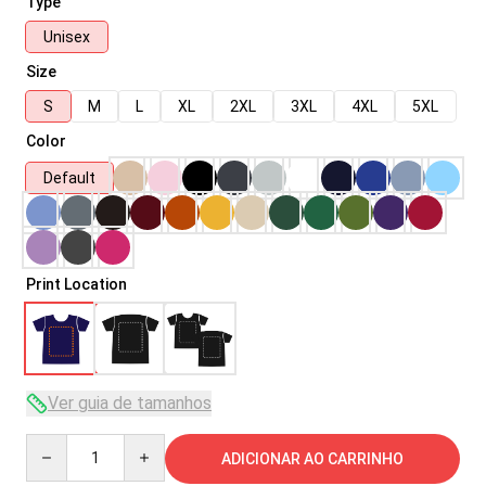
Type
Unisex
Size
S
M
L
XL
2XL
3XL
4XL
5XL
Color
Default
Print Location
Ver guia de tamanhos
Quantity
ADICIONAR AO CARRINHO