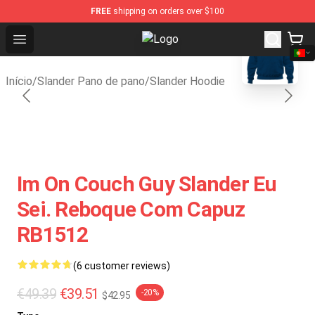
FREE
shipping on orders over $100
blank template
Open menu
Slander Shop - Official Slander Me
Início
/
Slander Pano de pano
/
Slander Hoodie
Im On Couch Guy Slander Eu
Sei. Reboque Com Capuz
RB1512
(6 customer reviews)
€49.39
€39.51
-20%
$42.95