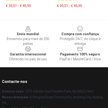
€ 39,51 - € 45,95
€ 39,51 - € 45,95
Footer
Envio mundial
Compre com confiança
Enviamos para mais de 200
Protegido 24/7, do clique à
países
entrega
Garantia internacional
Pagamento 100% seguro
Oferecido no país de uso
PayPal / MasterCard / Visa
Contacte-nos
A nossa sede
: 1071 Garden Ave Franklin Park, Nj 08823, Nós
Nosso Armazém
: 6 Fengtai Road Community, Andong City, Beijing,
CN