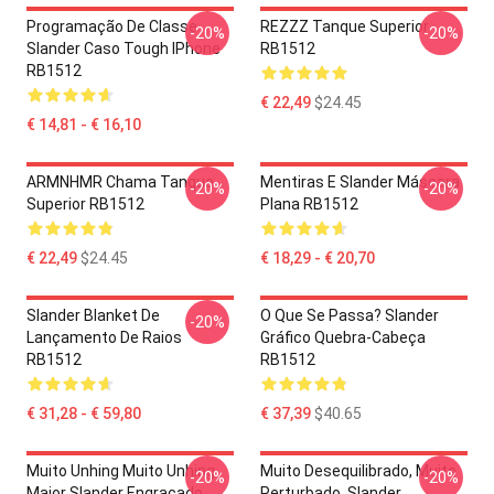
Programação De Classe
REZZZ Tanque Superior
-20%
-20%
Slander Caso Tough IPhone
RB1512
RB1512
€ 22,49
$24.45
€ 14,81 - € 16,10
ARMNHMR Chama Tanque
Mentiras E Slander Máscara
-20%
-20%
Superior RB1512
Plana RB1512
€ 22,49
$24.45
€ 18,29 - € 20,70
Slander Blanket De
O Que Se Passa? Slander
-20%
Lançamento De Raios
Gráfico Quebra-Cabeça
RB1512
RB1512
€ 31,28 - € 59,80
€ 37,39
$40.65
Muito Unhing Muito Unhing
Muito Desequilibrado, Muito
-20%
-20%
Major Slander Engraçado
Perturbado. Slander