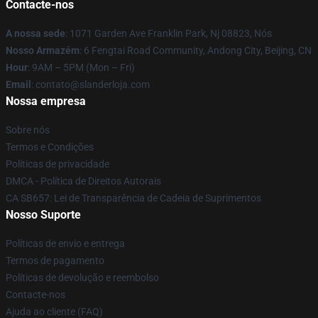
Contacte-nos
A nossa sede
: 1071 Garden Ave Franklin Park, Nj 08823, Nós
Nosso Armazém
: 6 Fengtai Road Community, Andong City, Beijing, CN
Hour
: 9AM – 5PM (Mon – Fri)
Email
: contato@slanderloja.com
Nossa empresa
Sobre nós
Termos e Condições
Políticas de privacidade
DMCA - Política de Direitos Autorais
CA SB657: Lei de Transparência de Cadeia de Suprimentos
Nosso Suporte
Políticas de envio e entrega
Termos de pagamento
Políticas de devolução e reembolso
Contacte-nos
Ajuda ao cliente (FAQ)