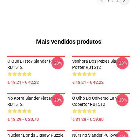
1
/
2
Mais vendidos produtos
O Que É Isto? Slander Poster
Senhora Dos Peixes Slander
-20%
-20%
RB1512
Poster RB1512
€ 18,21 - € 42,22
€ 18,21 - € 42,22
No Korra Slander Flat Mask
O Olho Do Universo Lança O
-20%
-20%
RB1512
Cobertor RB1512
€ 18,29 - € 20,70
€ 31,28 - € 59,80
Nuclear Bonds Jigsaw Puzzle
Nursing Slander Pullover