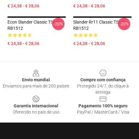
€ 24,38 - € 28,06
€ 24,38 - € 28,06
Econ Slander Classic TShirt
Slander Rr11 Classic TShirt
-20%
-20%
RB1512
RB1512
€ 24,38 - € 28,06
€ 24,38 - € 28,06
Footer
Envio mundial
Compre com confiança
Enviamos para mais de 200 países
Protegido 24/7, do clique à
entrega
Garantia internacional
Pagamento 100% seguro
Oferecido no país de uso
PayPal / MasterCard / Visa