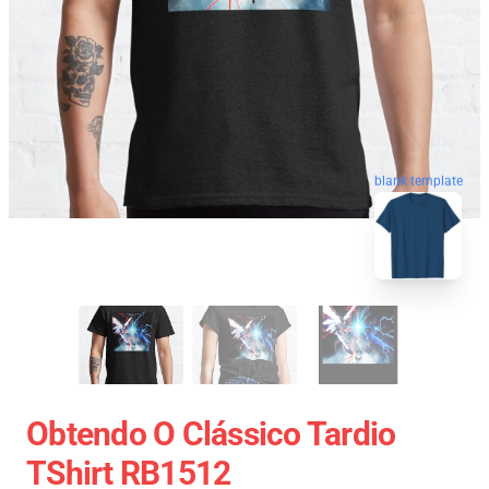
blank template
Obtendo O Clássico Tardio
TShirt RB1512