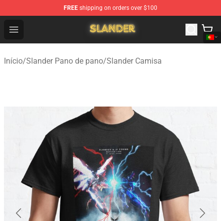
FREE
shipping on orders over $100
Slander Shop - Official Slander Merchandise Store
Open menu
Início
/
Slander Pano de pano
/
Slander Camisa