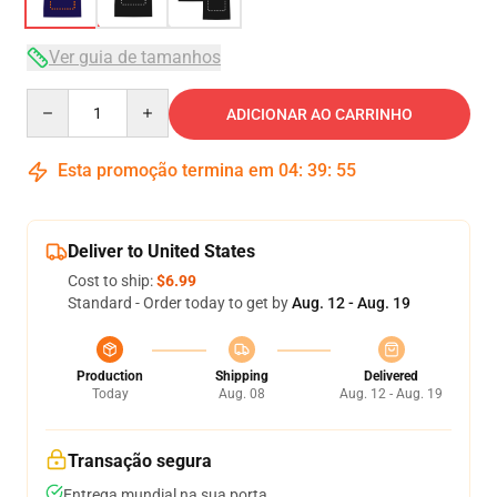
Ver guia de tamanhos
Quantity
ADICIONAR AO CARRINHO
Esta promoção termina em
04
:
39
:
54
Deliver to United States
Cost to ship:
$6.99
Standard - Order today to get by
Aug. 12 - Aug. 19
Production
Shipping
Delivered
Today
Aug. 08
Aug. 12 - Aug. 19
Transação segura
Entrega mundial na sua porta