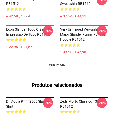
-20%
RB1512
Sweatshirt RB1512
€ 42,58
$46.29
€ 37,67 - € 44,11
Econ Slander Todo O Saco De
Very Unhinged Veryunhinged
-20%
-20%
Impressão De Topo RB1512
Major Slander Funny Pullover
Hoodie RB1512
€ 22,95 - € 27,55
€ 39,51 - € 45,95
VER MAIS
Produtos relacionados
Dr. Acula PTTT2805 Slander T-
Zeds Morto Clássico TShirt
-20%
-20%
Shirt
RB1512