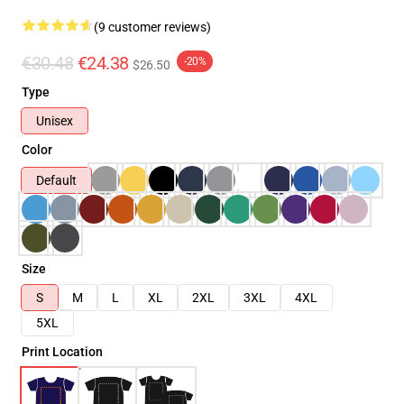
(9 customer reviews)
€30.48
€24.38
-20%
$26.50
Type
Unisex
Color
Default
Size
S
M
L
XL
2XL
3XL
4XL
5XL
Print Location