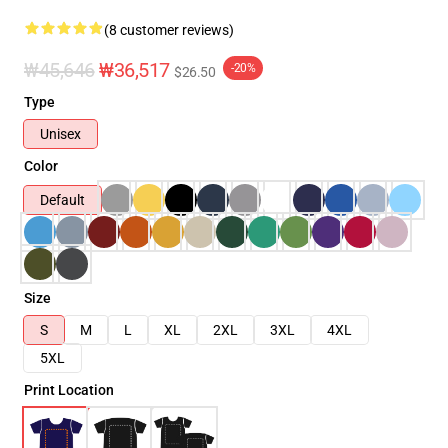
(8 customer reviews)
₩45,646
₩36,517
-20%
$26.50
Type
Unisex
Color
Default
Size
S
M
L
XL
2XL
3XL
4XL
5XL
Print Location