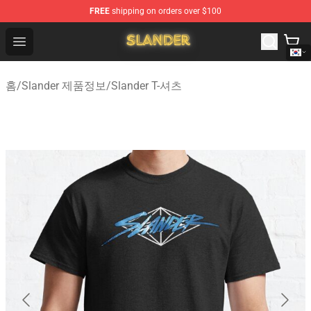
FREE
shipping on orders over $100
Slander Shop - Official Slander Merchandise Store
Open menu
홈
/
Slander 제품정보
/
Slander T-셔츠