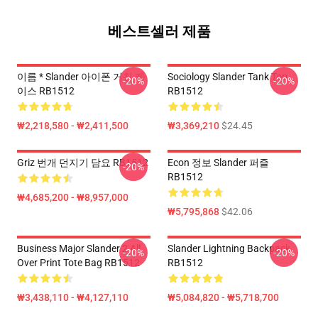
베스트셀러 제품
이름 * Slander 아이폰 거친 케
Sociology Slander Tank Top
-20%
-20%
이스 RB1512
RB1512
₩2,218,580 - ₩2,411,500
₩3,369,210
$24.45
Griz 번개 던지기 담요 RB1512
Econ 정보 Slander 퍼즐
-20%
RB1512
₩4,685,200 - ₩8,957,000
₩5,795,868
$42.06
Business Major Slander 2 All
Slander Lightning Backpack
-20%
-20%
Over Print Tote Bag RB1512
RB1512
₩3,438,110 - ₩4,127,110
₩5,084,820 - ₩5,718,700