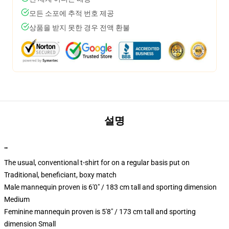
모든 소포에 추적 번호 제공
상품을 받지 못한 경우 전액 환불
설명
""
The usual, conventional t-shirt for on a regular basis put on
Traditional, beneficiant, boxy match
Male mannequin proven is 6'0" / 183 cm tall and sporting dimension
Medium
Feminine mannequin proven is 5'8" / 173 cm tall and sporting
dimension Small