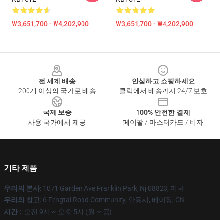
₩3,651,700 - ₩4,202,900
₩3,651,700 - ₩4,202,900
Footer
전 세계 배송
안심하고 쇼핑하세요
200개 이상의 국가로 배송
클릭에서 배송까지 24/7 보호
국제 보증
100% 안전한 결제
사용 국가에서 제공
페이팔 / 마스터카드 / 비자
기타 제품
우리의 본사
: 1071 Garden Ave Franklin Park, Nj 08823, 미국
우리의 창고
: 6 Fengtai Road Community, 안동시, 베이징, CN
시간 :
: 오전 9시 ~ 오후 5시 (월 ~ 금)