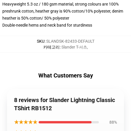
Heavyweight 5.3 oz / 180 gsm material, strong colours are 100%
preshrunk cotton, heather gray is 90% cotton/10% polyester, denim
heather is 50% cotton/ 50% polyester
Double-needle hems and neck band for sturdiness
SKU
:
SLANDSK-82433-DEFAULT
카테고리
:
Slander T-셔츠
,
What Customers Say
8 reviews for Slander Lightning Classic
TShirt RB1512
★★★★★
88%