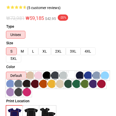
(5 customer reviews)
₩73,981
₩59,185
-20%
$42.95
Type
Unisex
Size
S
M
L
XL
2XL
3XL
4XL
5XL
Color
Default
Print Location