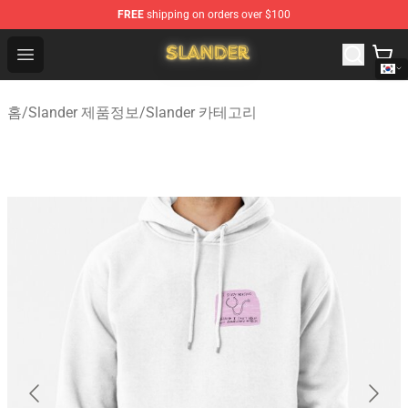
FREE
shipping on orders over $100
Slander Shop - Official Slander Merchandise Store
Open menu
홈
/
Slander 제품정보
/
Slander 카테고리