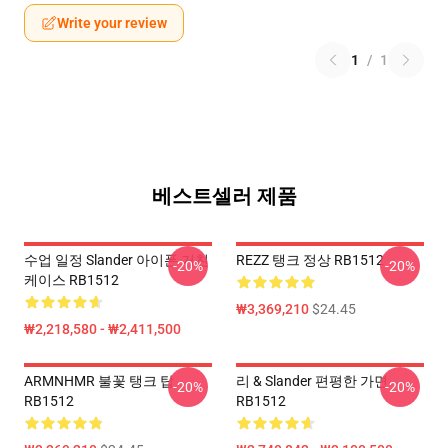
Write your review
1
/
1
베스트셀러 제품
수업 일정 Slander 아이폰 거친
REZZ 탱크 정상 RB1512
-20%
-20%
케이스 RB1512
₩3,369,210
$24.45
₩2,218,580 - ₩2,411,500
ARMNHMR 불꽃 탱크 탑
리 & Slander 편평한 가면
-20%
-20%
RB1512
RB1512