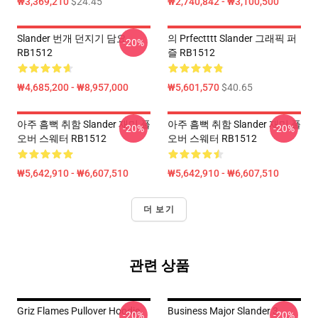
₩3,369,210
$24.45
₩2,740,842 - ₩3,100,500
Slander 번개 던지기 담요
의 Prfectttt Slander 그래픽 퍼
-20%
RB1512
즐 RB1512
₩4,685,200 - ₩8,957,000
₩5,601,570
$40.65
아주 흠뻑 취함 Slander 재미 풀
아주 흠뻑 취함 Slander 재미 풀
-20%
-20%
오버 스웨터 RB1512
오버 스웨터 RB1512
₩5,642,910 - ₩6,607,510
₩5,642,910 - ₩6,607,510
더 보기
관련 상품
Griz Flames Pullover Hoodie
Business Major Slander 3
-20%
-20%