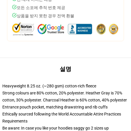
모든 소포에 추적 번호 제공
상품을 받지 못한 경우 전액 환불
설명
Heavyweight 8.25 oz. (~280 gsm) cotton-rich fleece
Strong colours are 80% cotton, 20% polyester. Heather Gray is 70%
cotton, 30% polyester. Charcoal Heather is 60% cotton, 40% polyester
Entrance pouch pocket, matching drawstring and rib cuffs
Ethically sourced following the World Accountable Attire Practices
Requirements
Be aware: In case you like your hoodies saggy go 2 sizes up