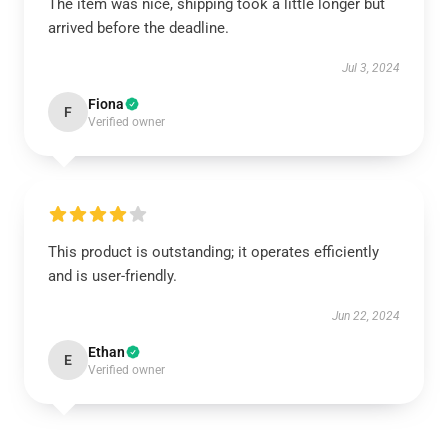
The item was nice, shipping took a little longer but
arrived before the deadline.
Jul 3, 2024
Fiona
F
Verified owner
This product is outstanding; it operates efficiently
and is user-friendly.
Jun 22, 2024
Ethan
E
Verified owner