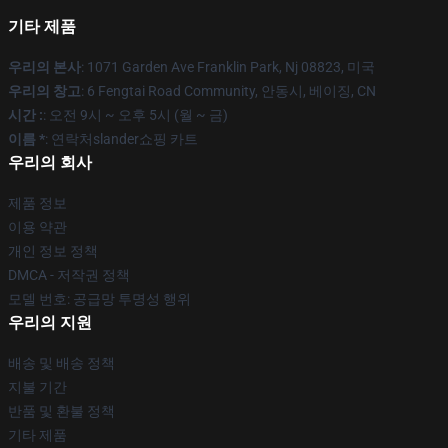
기타 제품
우리의 본사
: 1071 Garden Ave Franklin Park, Nj 08823, 미국
우리의 창고
: 6 Fengtai Road Community, 안동시, 베이징, CN
시간 :
: 오전 9시 ~ 오후 5시 (월 ~ 금)
이름 *
: 연락처slander쇼핑 카트
우리의 회사
제품 정보
이용 약관
개인 정보 정책
DMCA - 저작권 정책
모델 번호: 공급망 투명성 행위
우리의 지원
배송 및 배송 정책
지불 기간
반품 및 환불 정책
기타 제품