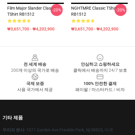
Film Major Slander Classic
NGHTMRE Classic TShirt
-20%
-20%
TShirt RB1512
RB1512
₩3,651,700 - ₩4,202,900
₩3,651,700 - ₩4,202,900
Footer
전 세계 배송
안심하고 쇼핑하세요
200개 이상의 국가로 배송
클릭에서 배송까지 24/7 보호
국제 보증
100% 안전한 결제
사용 국가에서 제공
페이팔 / 마스터카드 / 비자
기타 제품
우리의 본사
: 1071 Garden Ave Franklin Park, Nj 08823, 미국