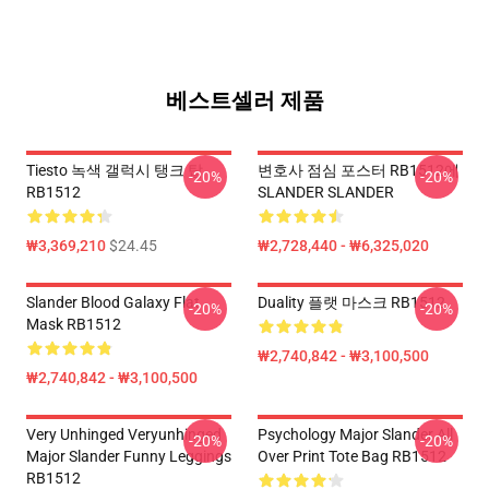
베스트셀러 제품
Tiesto 녹색 갤럭시 탱크 탑
변호사 점심 포스터 RB1512에
-20%
-20%
RB1512
SLANDER SLANDER
₩3,369,210
$24.45
₩2,728,440 - ₩6,325,020
Slander Blood Galaxy Flat
Duality 플랫 마스크 RB1512
-20%
-20%
Mask RB1512
₩2,740,842 - ₩3,100,500
₩2,740,842 - ₩3,100,500
Very Unhinged Veryunhinged
Psychology Major Slander All
-20%
-20%
Major Slander Funny Leggings
Over Print Tote Bag RB1512
RB1512