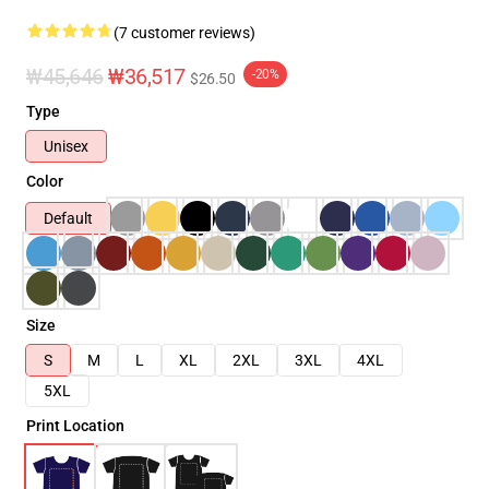
(7 customer reviews)
₩45,646
₩36,517
-20%
$26.50
Type
Unisex
Color
Default
Size
S
M
L
XL
2XL
3XL
4XL
5XL
Print Location