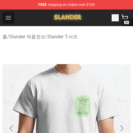
FREE
shipping on orders over $100
Slander Shop - Official Slander Merchandise Store
Open menu
홈
/
Slander 제품정보
/
Slander T-셔츠