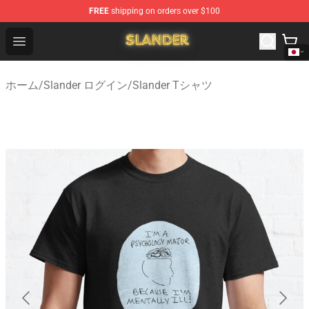
FREE
shipping on orders over $100
Slander Shop - Official Slander Merchandise Store
Open menu
ホーム
/
Slander ログイン
/
Slander Tシャツ