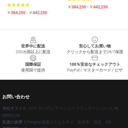
￥384,250 - ￥442,250
￥384,250 - ￥442,250
Footer
世界中に配送
安心してお買い物
200カ国以上に配送
クリックから配送まで24/7保護
国際保証
100％安全なチェックアウト
使用国で提供
PayPal / マスターカード / ビザ
お問い合わせ
本社オフィス
: 1071 ガーデン アベニュー フランクリン パーク, Nj
08823, Us
私達の倉庫
: 6 Fengtai 道路コミュニティ、安永市、北京、CN