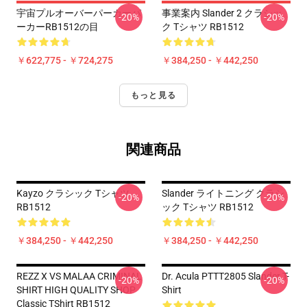
宇宙プルオーバーパーカーパ
事業案内 Slander 2 クラシッ
-20%
-20%
ーカーRB1512の目
ク Tシャツ RB1512
￥622,775 - ￥724,275
￥384,250 - ￥442,250
もっと見る
関連商品
Kayzo クラシック Tシャツ
Slander ライトニング クラシ
-20%
-20%
RB1512
ック Tシャツ RB1512
￥384,250 - ￥442,250
￥384,250 - ￥442,250
REZZ X VS MALAA CRIMINAL
Dr. Acula PTTT2805 Slander T-
-20%
-20%
SHIRT HIGH QUALITY SHOP
Shirt
Classic TShirt RB1512