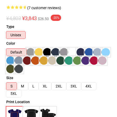
(7 customer reviews)
¥4,803
¥3,843
-20%
$26.50
Type
Unisex
Color
Default
Size
S
M
L
XL
2XL
3XL
4XL
5XL
Print Location