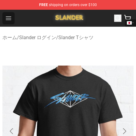
FREE
shipping on orders over $100
Slander Shop - Official Slander Merchandise Store
Open menu
ホーム
/
Slander ログイン
/
Slander Tシャツ