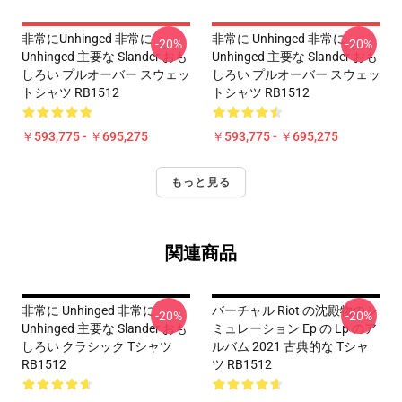
非常にunhinged 非常に
非常に Unhinged 非常に
-20%
-20%
Unhinged 主要な Slander おも
Unhinged 主要な Slander おも
しろい プルオーバー スウェッ
しろい プルオーバー スウェッ
トシャツ RB1512
トシャツ RB1512
￥593,775 - ￥695,275
￥593,775 - ￥695,275
もっと見る
関連商品
非常に Unhinged 非常に
バーチャル Riot の沈殿物のシ
-20%
-20%
Unhinged 主要な Slander おも
ミュレーション Ep の Lp のア
しろい クラシック Tシャツ
ルバム 2021 古典的な Tシャ
RB1512
ツ RB1512