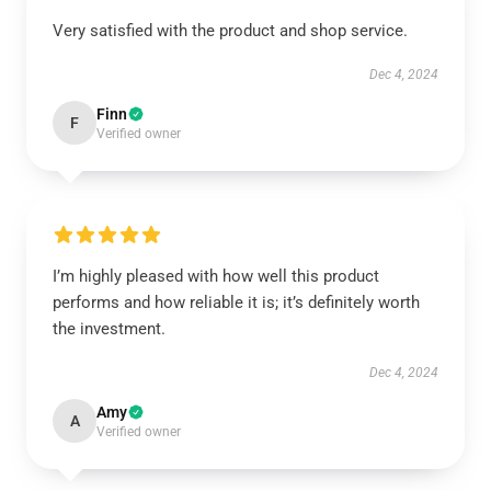
Very satisfied with the product and shop service.
Dec 4, 2024
Finn
F
Verified owner
I’m highly pleased with how well this product
performs and how reliable it is; it’s definitely worth
the investment.
Dec 4, 2024
Amy
A
Verified owner