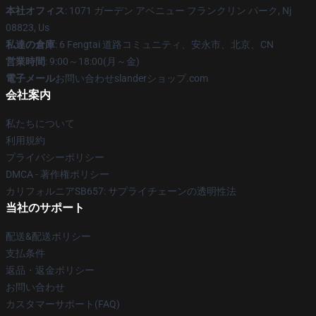
本社オフィス
: 1071 ガーデン アベニュー フランクリン パーク, Nj
08823, Us
私達の倉庫
: 6 Fengtai 道路コミュニティ、安永市、北京、CN
営業時間
: 9:00～18:00(月～金)
電子メール
お問い合わせslanderショップ.com
会社案内
私たちについて
利用規約
プライバシーポリシー
DMCA - 著作権ポリシー
カリフォルニアSB657: サプライチェーンの透明性法
当社のサポート
配送&配送ポリシー
支払条件
返品・返金ポリシー
お問い合わせ
カスタマーサポート(FAQ)