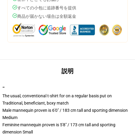
すべての小包に追跡番号を提供
商品が届かない場合は全額返金
説明
""
The usual, conventional t-shirt for on a regular basis put on
Traditional, beneficiant, boxy match
Male mannequin proven is 6'0" / 183 cm tall and sporting dimension
Medium
Feminine mannequin proven is 5'8" / 173 cm tall and sporting
dimension Small