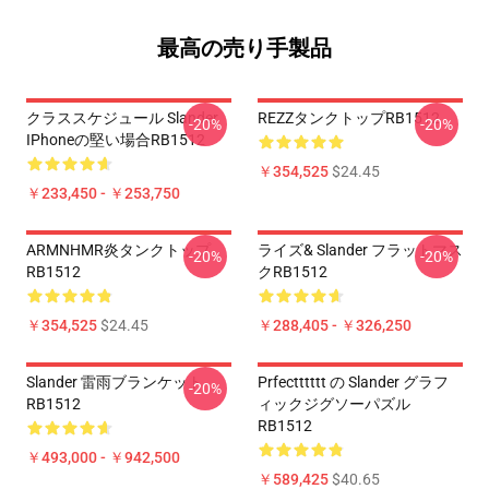
最高の売り手製品
クラススケジュール Slander
REZZタンクトップRB1512
-20%
-20%
IPhoneの堅い場合RB1512
￥354,525
$24.45
￥233,450 - ￥253,750
ARMNHMR炎タンクトップ
ライズ& Slander フラットマス
-20%
-20%
RB1512
クRB1512
￥354,525
$24.45
￥288,405 - ￥326,250
Slander 雷雨ブランケット
Prfectttttt の Slander グラフ
-20%
RB1512
ィックジグソーパズル
RB1512
￥493,000 - ￥942,500
￥589,425
$40.65