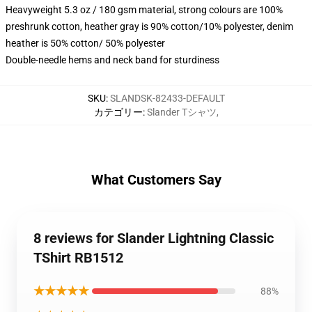
Heavyweight 5.3 oz / 180 gsm material, strong colours are 100%
preshrunk cotton, heather gray is 90% cotton/10% polyester, denim
heather is 50% cotton/ 50% polyester
Double-needle hems and neck band for sturdiness
SKU
:
SLANDSK-82433-DEFAULT
カテゴリー
:
Slander Tシャツ
,
What Customers Say
8 reviews for Slander Lightning Classic
TShirt RB1512
★★★★★
88%