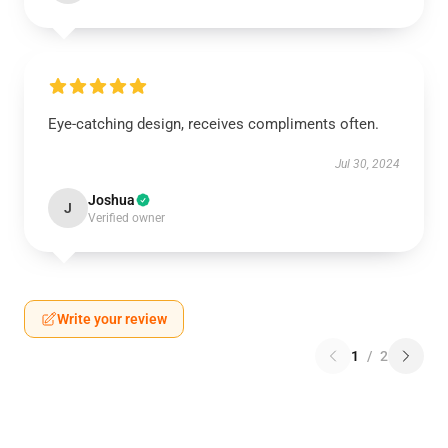
Eye-catching design, receives compliments often.
Jul 30, 2024
Joshua
J
Verified owner
Write your review
1
/
2