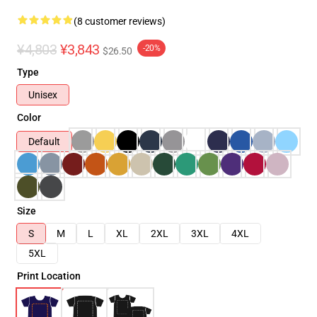
(8 customer reviews)
¥4,803
¥3,843
-20%
$26.50
Type
Unisex
Color
Default
Size
S
M
L
XL
2XL
3XL
4XL
5XL
Print Location