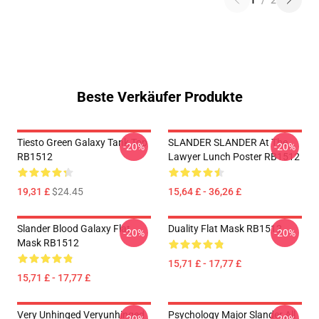
1
/
2
Beste Verkäufer Produkte
Tiesto Green Galaxy Tank Top
SLANDER SLANDER At The
-20%
-20%
RB1512
Lawyer Lunch Poster RB1512
19,31 £
$24.45
15,64 £ - 36,26 £
Slander Blood Galaxy Flat
Duality Flat Mask RB1512
-20%
-20%
Mask RB1512
15,71 £ - 17,77 £
15,71 £ - 17,77 £
Very Unhinged Veryunhinged
Psychology Major Slander All