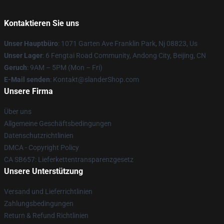
Kontaktieren Sie uns
Unser Hauptbüro
: 1071 Garten Ave Franklin Park, Nj 08823, Us
Unser Lager
: 6 Fengtai Road Community, Andong City, Beijing, CN
Geruch
: 9AM – 5PM (Mon – Fri)
E-Mail senden
: Kontakt@slanderShop.com
Unsere Firma
Über uns
Allgemeine Geschäftsbedingungen
Datenschutzrichtlinien
DMCA - Copyright Policy
CA SB657: Lieferkettentransparenzgesetz
Unsere Unterstützung
Versand und Lieferrichtlinien
Zahlungsbedingungen
Return & Refund Richtlinien