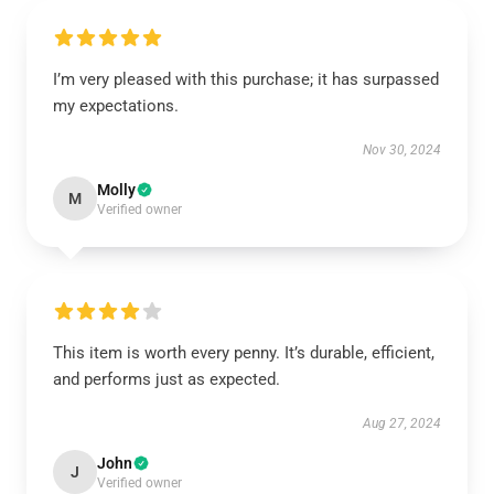
I’m very pleased with this purchase; it has surpassed
my expectations.
Nov 30, 2024
Molly
M
Verified owner
This item is worth every penny. It’s durable, efficient,
and performs just as expected.
Aug 27, 2024
John
J
Verified owner