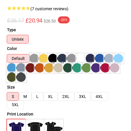
(7 customer reviews)
£26.17
£20.94
-20%
$26.50
Type
Unisex
Color
Default
Size
S
M
L
XL
2XL
3XL
4XL
5XL
Print Location