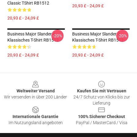
Classic TShirt RB1512
20,93 £ - 24,09 £
20,93 £ - 24,09 £
Business Major Slander 4
Business Major Slander 2
-20%
-20%
Klassisches T-Shirt RB1512
Klassisches T-Shirt RB1512
20,93 £ - 24,09 £
20,93 £ - 24,09 £
Footer
Weltweiter Versand
Kaufen Sie mit Vertrauen
Wir versenden in über 200 Länder
24/7 Schutz von Klicks bis zur
Lieferung
Internationale Garantie
100% Sicherer Checkout
Im Nutzungsland angeboten
PayPal / MasterCard / Visa