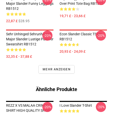
-20%
-20%
Major Slander Funny Leggings
Over Print Tote Bag RB1512
RB1512
19,71 £ - 23,66 £
22,87 £
$28.95
Sehr Unhinged Sehrunhinged
Econ Slander Classic TShirt
-20%
-20%
Major Slander Lustige Pullover
RB1512
Sweatshirt RB1512
20,93 £ - 24,09 £
32,35 £ - 37,88 £
MEHR ANZEIGEN
Ähnliche Produkte
REZZ X VS MALAA CRIMINAL
I Love Slander T-Shirt
-20%
-20%
SHIRT HIGH QUALITY SHOP