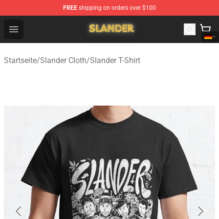
FREE
shipping on orders over $100
Slander Shop - Official Slander Merchandise Store
Open menu
Startseite
/
Slander Cloth
/
Slander T-Shirt