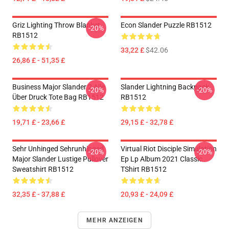
Griz Lighting Throw Blanket
Econ Slander Puzzle RB1512
-20%
RB1512
33,22 £
$42.06
26,86 £ - 51,35 £
Business Major Slander 2 Alle
Slander Lightning Backpack
-20%
-20%
Über Druck Tote Bag RB1512
RB1512
19,71 £ - 23,66 £
29,15 £ - 32,78 £
Sehr Unhinged Sehrunhinged
Virtual Riot Disciple Simulation
-20%
-20%
Major Slander Lustige Pullover
Ep Lp Album 2021 Classic
Sweatshirt RB1512
TShirt RB1512
32,35 £ - 37,88 £
20,93 £ - 24,09 £
MEHR ANZEIGEN