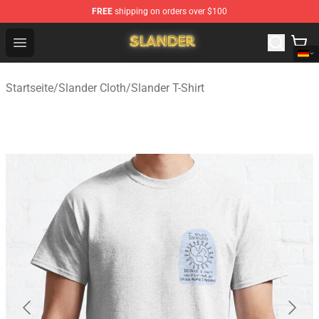
FREE
shipping on orders over $100
Slander Shop - Official Slander Merchandise Store
Open menu
Startseite
/
Slander Cloth
/
Slander T-Shirt