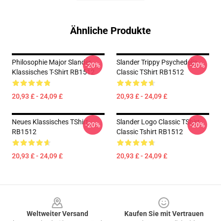
Ähnliche Produkte
Philosophie Major Slander
Slander Trippy Psychedelic
-20%
-20%
Klassisches T-Shirt RB1512
Classic TShirt RB1512
20,93 £ - 24,09 £
20,93 £ - 24,09 £
Neues Klassisches TShirt
Slander Logo Classic TShirt
-20%
-20%
RB1512
Classic Tshirt RB1512
20,93 £ - 24,09 £
20,93 £ - 24,09 £
Footer
Weltweiter Versand
Kaufen Sie mit Vertrauen