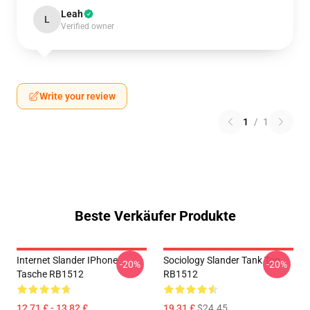
Leah
L
Verified owner
Write your review
1
/
1
Beste Verkäufer Produkte
Internet Slander IPhone
Sociology Slander Tank Top
-20%
-20%
Tasche RB1512
RB1512
12,71 £ - 13,82 £
19,31 £
$24.45