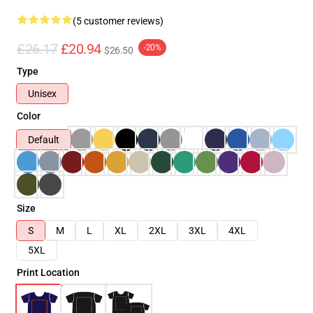
(5 customer reviews)
£26.17
£20.94
-20%
$26.50
Type
Unisex
Color
Default
Size
S
M
L
XL
2XL
3XL
4XL
5XL
Print Location