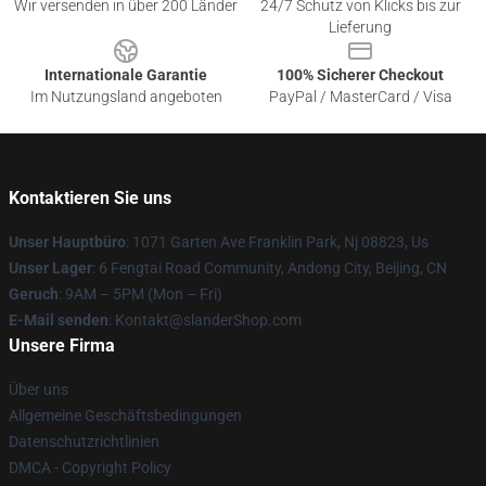
Wir versenden in über 200 Länder
24/7 Schutz von Klicks bis zur
Lieferung
Internationale Garantie
100% Sicherer Checkout
Im Nutzungsland angeboten
PayPal / MasterCard / Visa
Kontaktieren Sie uns
Unser Hauptbüro
: 1071 Garten Ave Franklin Park, Nj 08823, Us
Unser Lager
: 6 Fengtai Road Community, Andong City, Beijing, CN
Geruch
: 9AM – 5PM (Mon – Fri)
E-Mail senden
: Kontakt@slanderShop.com
Unsere Firma
Über uns
Allgemeine Geschäftsbedingungen
Datenschutzrichtlinien
DMCA - Copyright Policy