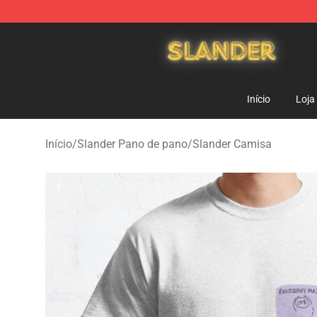
Slander Shop - Official Slander Merchandise Store
Início
Loja
Início
/
Slander Pano de pano
/
Slander Camisa