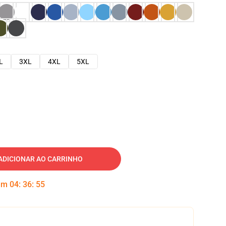
L
3XL
4XL
5XL
ADICIONAR AO CARRINHO
 em
04
:
36
:
54