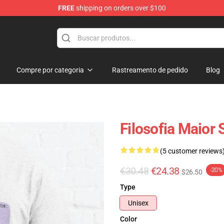
FREE
shipping on orders over $100
Compre por categoria
Rastreamento de pedido
Blog
Filosofia Maior
(5 customer reviews
€30.48
€24.38
-20%
$26.50
Type
Unisex
Color