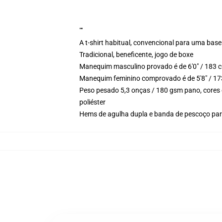
""
A t-shirt habitual, convencional para uma base
Tradicional, beneficente, jogo de boxe
Manequim masculino provado é de 6'0" / 183 c
Manequim feminino comprovado é de 5'8" / 17
Peso pesado 5,3 onças / 180 gsm pano, cores 
poliéster
Hems de agulha dupla e banda de pescoço para