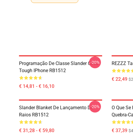
-20%
Programação De Classe Slander Caso
REZZZ Ta
Tough IPhone RB1512
€ 22,49
$2
€ 14,81 - € 16,10
-20%
Slander Blanket De Lançamento De
O Que Se 
Raios RB1512
Quebra-C
€ 31,28 - € 59,80
€ 37,39
$4