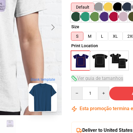
Default
Size
S
M
L
XL
2X
Print Location
Ver guia de tamanhos
blank template
Quantity
Esta promoção termina
Deliver to United States