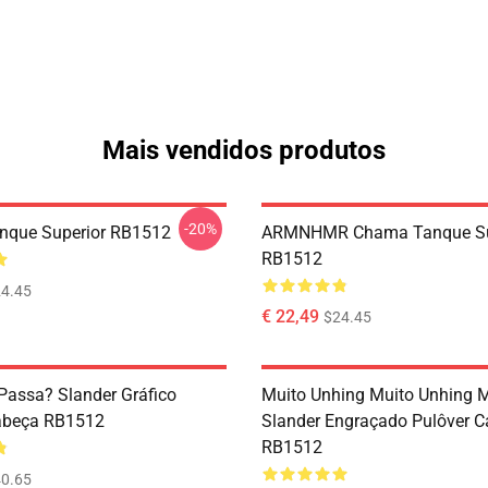
Mais vendidos produtos
-20%
nque Superior RB1512
ARMNHMR Chama Tanque Su
RB1512
4.45
€ 22,49
$24.45
Passa? Slander Gráfico
Muito Unhing Muito Unhing 
abeça RB1512
Slander Engraçado Pulôver 
RB1512
0.65