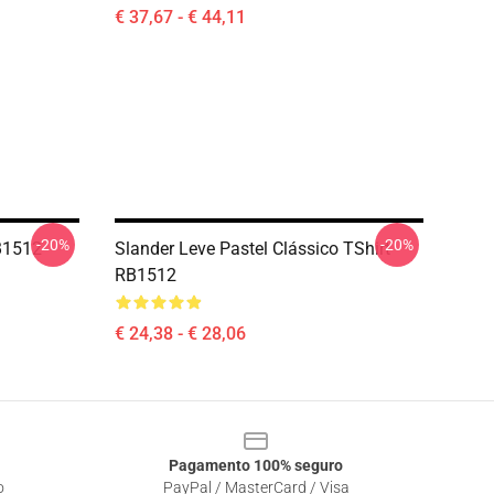
€ 37,67 - € 44,11
-20%
-20%
RB1512
Slander Leve Pastel Clássico TShirt
RB1512
€ 24,38 - € 28,06
Pagamento 100% seguro
o
PayPal / MasterCard / Visa