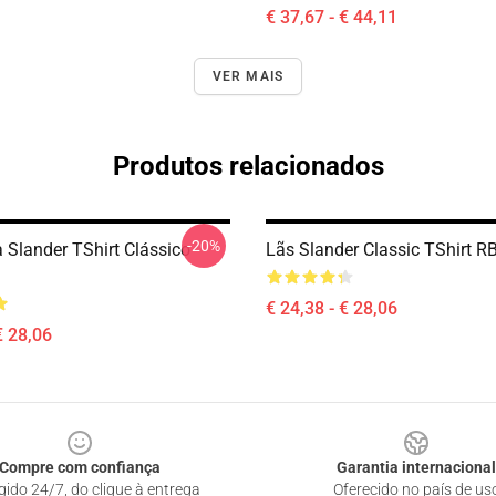
€ 37,67 - € 44,11
VER MAIS
Produtos relacionados
-20%
 Slander TShirt Clássico
Lãs Slander Classic TShirt 
€ 24,38 - € 28,06
€ 28,06
Compre com confiança
Garantia internacional
gido 24/7, do clique à entrega
Oferecido no país de us