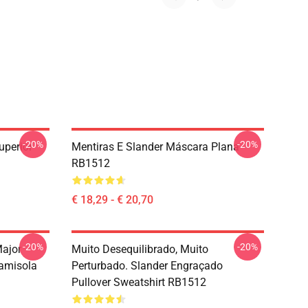
-20%
-20%
perior
Mentiras E Slander Máscara Plana
RB1512
€ 18,29 - € 20,70
-20%
-20%
Major
Muito Desequilibrado, Muito
Camisola
Perturbado. Slander Engraçado
Pullover Sweatshirt RB1512