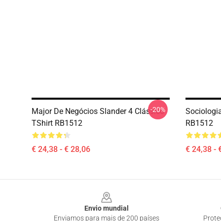
-20%
Major De Negócios Slander 4 Clássico
Sociologia
TShirt RB1512
RB1512
€ 24,38 - € 28,06
€ 24,38 - 
Footer
Envio mundial
Enviamos para mais de 200 países
Prote