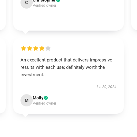
Christopher
C
Verified owner
An excellent product that delivers impressive
results with each use; definitely worth the
investment.
Jun 20, 2024
Molly
M
Verified owner