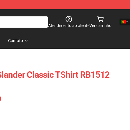
Atendimento ao cliente
Ver carrinho
Contato
 Slander Classic TShirt RB1512
)