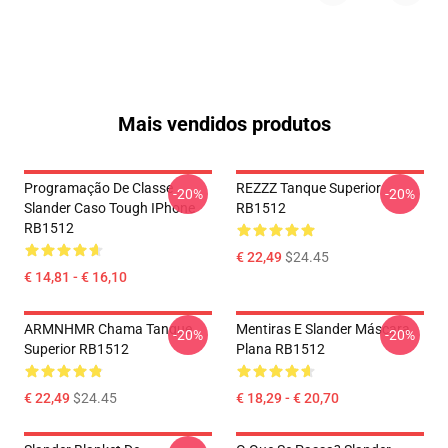
Mais vendidos produtos
Programação De Classe
REZZZ Tanque Superior
-20%
-20%
Slander Caso Tough IPhone
RB1512
RB1512
€ 22,49
$24.45
€ 14,81 - € 16,10
ARMNHMR Chama Tanque
Mentiras E Slander Máscara
-20%
-20%
Superior RB1512
Plana RB1512
€ 22,49
$24.45
€ 18,29 - € 20,70