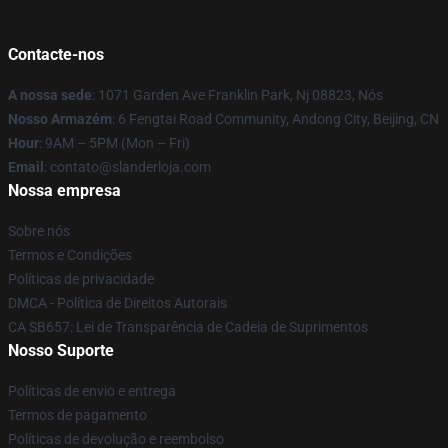
Contacte-nos
A nossa sede
: 1071 Garden Ave Franklin Park, Nj 08823, Nós
Nosso Armazém
: 6 Fengtai Road Community, Andong City, Beijing, CN
Hour
: 9AM – 5PM (Mon – Fri)
Email
: contato@slanderloja.com
Nossa empresa
Sobre nós
Termos e Condições
Políticas de privacidade
DMCA - Política de Direitos Autorais
CA SB657: Lei de Transparência de Cadeia de Suprimentos
Nosso Suporte
Políticas de envio e entrega
Termos de pagamento
Políticas de devolução e reembolso