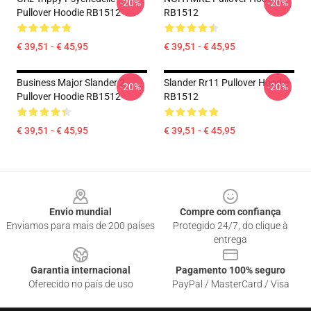
-20%
-20%
Pullover Hoodie RB1512
RB1512
€ 39,51 - € 45,95
€ 39,51 - € 45,95
Business Major Slander 2
Slander Rr11 Pullover Hoodie
-20%
-20%
Pullover Hoodie RB1512
RB1512
€ 39,51 - € 45,95
€ 39,51 - € 45,95
Footer
Envio mundial
Compre com confiança
Enviamos para mais de 200 países
Protegido 24/7, do clique à
entrega
Garantia internacional
Pagamento 100% seguro
Oferecido no país de uso
PayPal / MasterCard / Visa