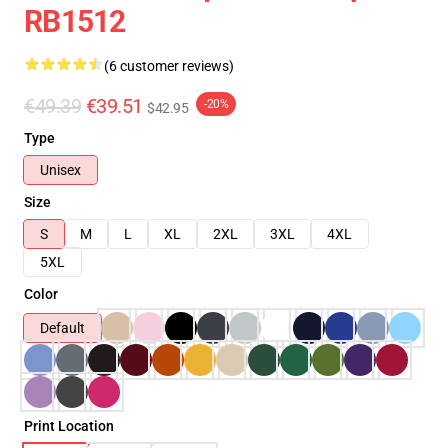
RB1512
(6 customer reviews)
€49.39
€39.51
-20%
$42.95
Type
Unisex
Size
S
M
L
XL
2XL
3XL
4XL
5XL
Color
Default
Print Location