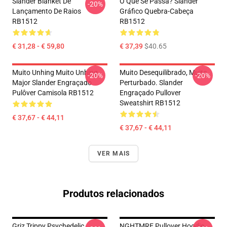
Slander Blanket De
O Que Se Passa? Slander
-20%
Lançamento De Raios
Gráfico Quebra-Cabeça
RB1512
RB1512
€ 31,28 - € 59,80
€ 37,39
$40.65
Muito Unhing Muito Unhing
Muito Desequilibrado, Muito
-20%
-20%
Major Slander Engraçado
Perturbado. Slander
Pulôver Camisola RB1512
Engraçado Pullover
Sweatshirt RB1512
€ 37,67 - € 44,11
€ 37,67 - € 44,11
VER MAIS
Produtos relacionados
Griz Trippy Psychedelic
NGHTMRE Pullover Hoodie