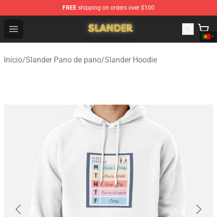
FREE
shipping on orders over $100
Slander Shop - Official Slander Merchandise Store
Open menu
Início
/
Slander Pano de pano
/
Slander Hoodie