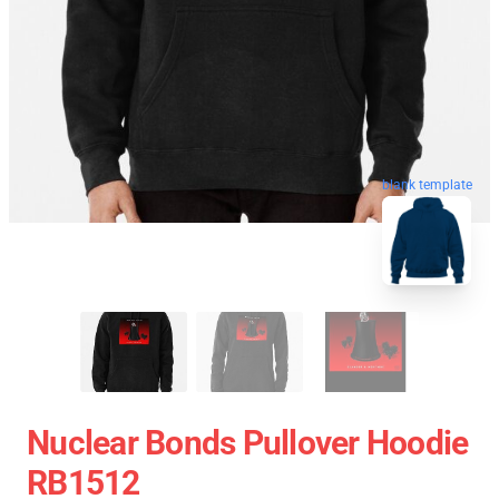
blank template
Nuclear Bonds Pullover Hoodie
RB1512