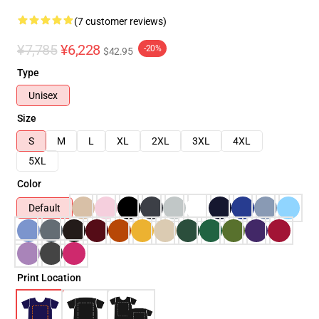
(7 customer reviews)
¥7,785
¥6,228
-20%
$42.95
Type
Unisex
Size
S
M
L
XL
2XL
3XL
4XL
5XL
Color
Default
Print Location