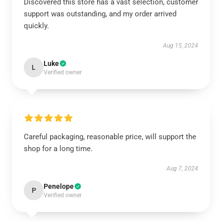
Discovered this store has a vast selection, customer
support was outstanding, and my order arrived
quickly.
Aug 15, 2024
Luke
L
Verified owner
Careful packaging, reasonable price, will support the
shop for a long time.
Aug 7, 2024
Penelope
P
Verified owner