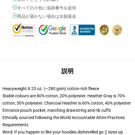
すべての小包に追跡番号を提供
商品が届かない場合は全額返金
説明
Heavyweight 8.25 oz. (~280 gsm) cotton-rich fleece
Stable colours are 80% cotton, 20% polyester. Heather Gray is 70%
cotton, 30% polyester. Charcoal Heather is 60% cotton, 40% polyester
Entrance pouch pocket, matching drawstring and rib cuffs
Ethically sourced following the World Accountable Attire Practices
Requirements
Word: If you happen to like your hoodies dishevelled go 2 sizes up