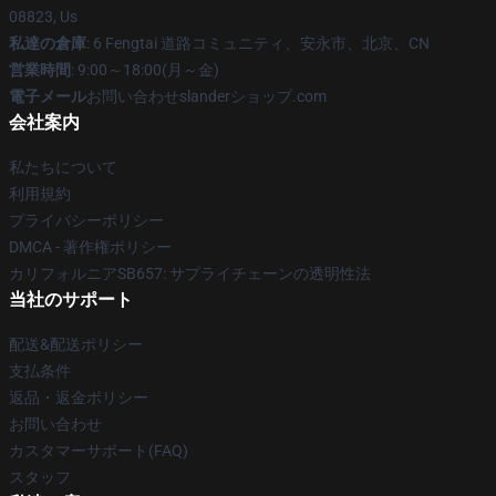
08823, Us
私達の倉庫
: 6 Fengtai 道路コミュニティ、安永市、北京、CN
営業時間
: 9:00～18:00(月～金)
電子メール
お問い合わせslanderショップ.com
会社案内
私たちについて
利用規約
プライバシーポリシー
DMCA - 著作権ポリシー
カリフォルニアSB657: サプライチェーンの透明性法
当社のサポート
配送&配送ポリシー
支払条件
返品・返金ポリシー
お問い合わせ
カスタマーサポート(FAQ)
スタッフ