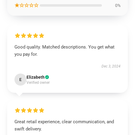
★☆☆☆☆
0%
Good quality. Matched descriptions. You get what
you pay for.
Dec 3, 2024
Elizabeth
E
Verified owner
Great retail experience, clear communication, and
swift delivery.