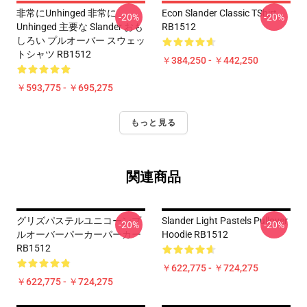
非常にunhinged 非常に
Econ Slander Classic TShirt
-20%
-20%
Unhinged 主要な Slander おも
RB1512
しろい プルオーバー スウェッ
トシャツ RB1512
￥384,250 - ￥442,250
￥593,775 - ￥695,275
もっと見る
関連商品
グリズパステルユニコーンプ
Slander Light Pastels Pullover
-20%
-20%
ルオーバーパーカーパーカー
Hoodie RB1512
RB1512
￥622,775 - ￥724,275
￥622,775 - ￥724,275