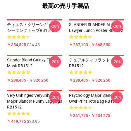
最高の売り手製品
ティエストグリーンギャラク
SLANDER SLANDER At The
-20%
-20%
シータンクトップRB1512
Lawyer Lunch Poster RB1512
￥354,525
$24.45
￥287,100 - ￥665,550
Slander Blood Galaxy Flat
デュアルティフラットマスク
-20%
-20%
Mask RB1512
RB1512
￥288,405 - ￥326,250
￥288,405 - ￥326,250
Very Unhinged Veryunhinged
Psychology Major Slander All
-20%
-20%
Major Slander Funny Leggings
Over Print Tote Bag RB1512
RB1512
￥361,775 - ￥434,275
￥419,775
$28.95