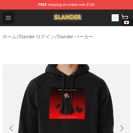
FREE
shipping on orders over $100
Slander Shop - Official Slander Merchandise Store
Open menu
ホーム
/
Slander ログイン
/
Slander パーカー