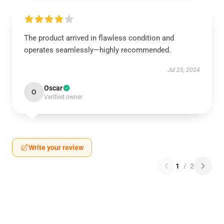
The product arrived in flawless condition and
operates seamlessly—highly recommended.
Jul 25, 2024
Oscar
O
Verified owner
Write your review
1
/
2