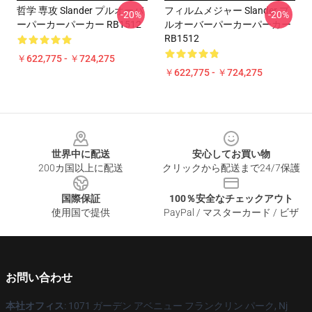
哲学 専攻 Slander プルオーバ
フィルムメジャー Slander プ
-20%
-20%
ーパーカーパーカー RB1512
ルオーバーパーカーパーカー
RB1512
￥622,775 - ￥724,275
￥622,775 - ￥724,275
Footer
世界中に配送
安心してお買い物
200カ国以上に配送
クリックから配送まで24/7保護
国際保証
100％安全なチェックアウト
使用国で提供
PayPal / マスターカード / ビザ
お問い合わせ
本社オフィス
: 1071 ガーデン アベニュー フランクリン パーク, Nj