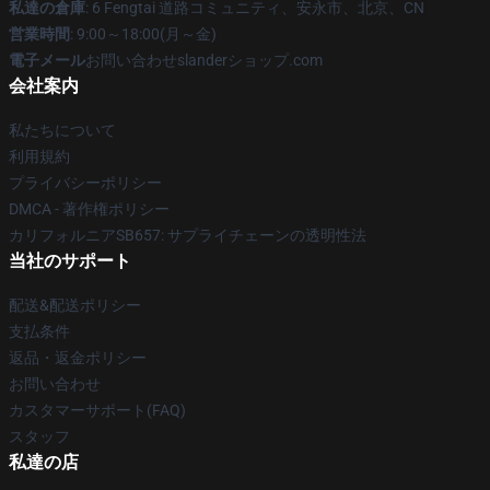
私達の倉庫
: 6 Fengtai 道路コミュニティ、安永市、北京、CN
営業時間
: 9:00～18:00(月～金)
電子メール
お問い合わせslanderショップ.com
会社案内
私たちについて
利用規約
プライバシーポリシー
DMCA - 著作権ポリシー
カリフォルニアSB657: サプライチェーンの透明性法
当社のサポート
配送&配送ポリシー
支払条件
返品・返金ポリシー
お問い合わせ
カスタマーサポート(FAQ)
スタッフ
私達の店