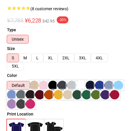
(8 customer reviews)
¥7,785
¥6,228
-20%
$42.95
Type
Unisex
Size
S
M
L
XL
2XL
3XL
4XL
5XL
Color
Default
Print Location