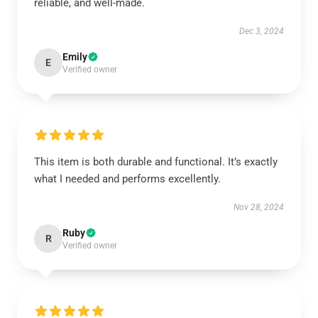
reliable, and well-made.
Dec 3, 2024
Emily
E
Verified owner
This item is both durable and functional. It’s exactly
what I needed and performs excellently.
Nov 28, 2024
Ruby
R
Verified owner