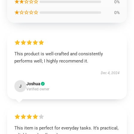
★★☆☆☆
0%
★☆☆☆☆
0%
This product is well-crafted and consistently
performs well; I highly recommend it.
Dec 4, 2024
Joshua
J
Verified owner
This item is perfect for everyday tasks. It’s practical,