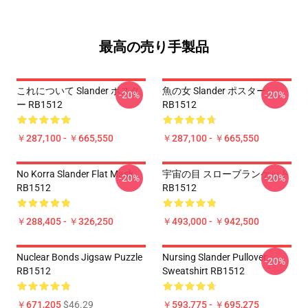
最高の売り手製品
これについて Slander ポスタ
魚の女 Slander ポスター
-20%
-20%
ー RB1512
RB1512
￥287,100 - ￥665,550
￥287,100 - ￥665,550
No Korra Slander Flat Mask
宇宙の目 スローブランケット
-20%
-20%
RB1512
RB1512
￥288,405 - ￥326,250
￥493,000 - ￥942,500
Nuclear Bonds Jigsaw Puzzle
Nursing Slander Pullover
-20%
RB1512
Sweatshirt RB1512
￥671,205
$46.29
￥593,775 - ￥695,275