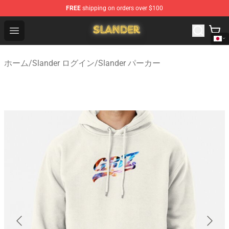
FREE
shipping on orders over $100
Slander Shop - Official Slander Merchandise Store
Open menu
ホーム
/
Slander ログイン
/
Slander パーカー