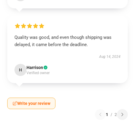
Quality was good, and even though shipping was
delayed, it came before the deadline.
Aug 14, 2024
Harrison
H
Verified owner
Write your review
1
/
2