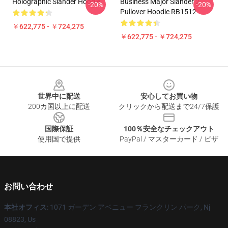
Holographic Slander Hoodie
Business Major Slander 2
-20%
-20%
Pullover Hoodie RB1512
￥622,775 - ￥724,275
￥622,775 - ￥724,275
Footer
世界中に配送
安心してお買い物
200カ国以上に配送
クリックから配送まで24/7保護
国際保証
100％安全なチェックアウト
使用国で提供
PayPal / マスターカード / ビザ
お問い合わせ
本社オフィス
: 1071 ガーデン アベニュー フランクリン パーク, Nj
08823, Us