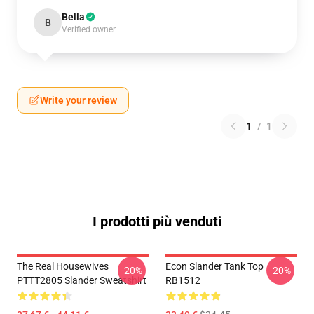
Bella
B
Verified owner
Write your review
1
/
1
I prodotti più venduti
The Real Housewives
Econ Slander Tank Top
-20%
-20%
PTTT2805 Slander Sweatshirt
RB1512