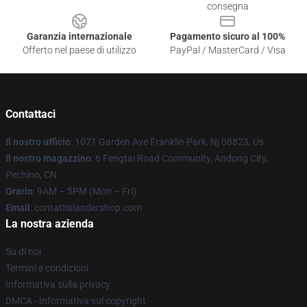
consegna
Garanzia internazionale
Pagamento sicuro al 100%
Offerto nel paese di utilizzo
PayPal / MasterCard / Visa
Contattaci
Il nostro ufficio
: 1071 Garden Ave Franklin Park, Nj 08823, Us
Il nostro magazzino
: 6 Fengtai Road Community, Andong City,
Pechino, CN
Orario
: 9AM – 5PM (Mon – Fri)
Email
: contattislandershop.com
La nostra azienda
Su di noi
Termini e condizioni
Informativa sulla privacy
DMCA - Informativa sul copyright