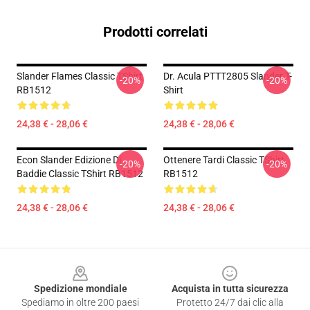
Prodotti correlati
Slander Flames Classic TShirt
Dr. Acula PTTT2805 Slander T-
-20%
-20%
RB1512
Shirt
24,38 € - 28,06 €
24,38 € - 28,06 €
Econ Slander Edizione Di
Ottenere Tardi Classic TShirt
-20%
-20%
Baddie Classic TShirt RB1512
RB1512
24,38 € - 28,06 €
24,38 € - 28,06 €
Footer
Spedizione mondiale
Acquista in tutta sicurezza
Spediamo in oltre 200 paesi
Protetto 24/7 dai clic alla