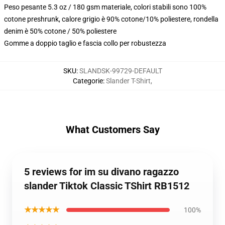
Peso pesante 5.3 oz / 180 gsm materiale, colori stabili sono 100%
cotone preshrunk, calore grigio è 90% cotone/10% poliestere, rondella
denim è 50% cotone / 50% poliestere
Gomme a doppio taglio e fascia collo per robustezza
SKU
:
SLANDSK-99729-DEFAULT
Categorie
:
Slander T-Shirt
,
What Customers Say
5 reviews for im su divano ragazzo
slander Tiktok Classic TShirt RB1512
★★★★★
100%