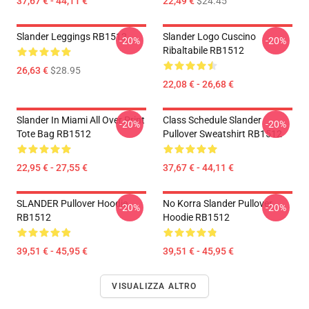
37,67 € - 44,11 €
22,49 €
$24.45
Slander Leggings RB1512
Slander Logo Cuscino
-20%
-20%
Ribaltabile RB1512
26,63 €
$28.95
22,08 € - 26,68 €
Slander In Miami All Over Print
Class Schedule Slander
-20%
-20%
Tote Bag RB1512
Pullover Sweatshirt RB1512
22,95 € - 27,55 €
37,67 € - 44,11 €
SLANDER Pullover Hoodie
No Korra Slander Pullover
-20%
-20%
RB1512
Hoodie RB1512
39,51 € - 45,95 €
39,51 € - 45,95 €
VISUALIZZA ALTRO