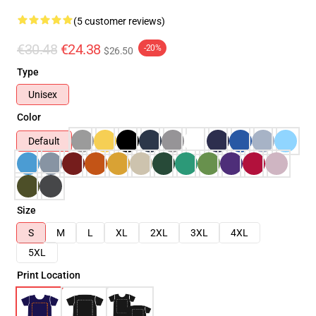
(5 customer reviews)
€30.48
€24.38
-20%
$26.50
Type
Unisex
Color
Default
Size
S
M
L
XL
2XL
3XL
4XL
5XL
Print Location