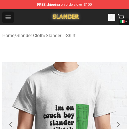
FREE
shipping on orders over $100
Slander Shop - Official Slander Merchandise Store
Open menu
Home
/
Slander Cloth
/
Slander T-Shirt