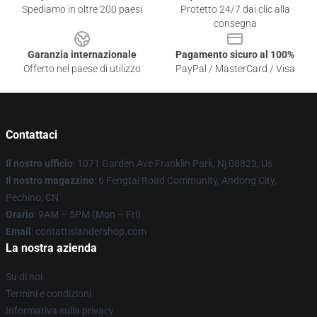
Spediamo in oltre 200 paesi
Protetto 24/7 dai clic alla
consegna
Garanzia internazionale
Pagamento sicuro al 100%
Offerto nel paese di utilizzo
PayPal / MasterCard / Visa
Contattaci
Il nostro ufficio
: 1071 Garden Ave Franklin Park, Nj 08823, Us
Il nostro magazzino
: 6 Fengtai Road Community, Andong City,
Pechino, CN
Orario
: 9AM – 5PM (Mon – Fri)
Email
: contattislandershop.com
La nostra azienda
Su di noi
Termini e condizioni
Informativa sulla privacy