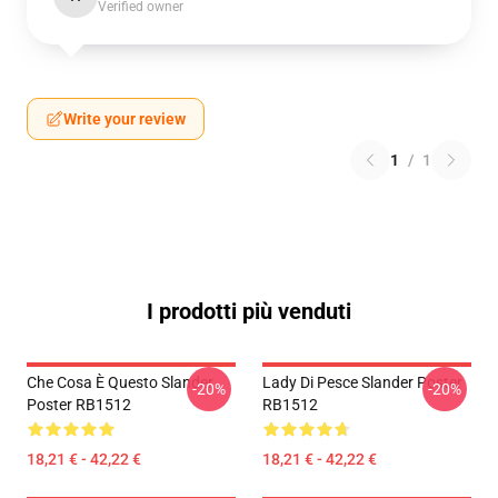
Verified owner
Write your review
1
/
1
I prodotti più venduti
Che Cosa È Questo Slander
Lady Di Pesce Slander Poster
-20%
-20%
Poster RB1512
RB1512
18,21 € - 42,22 €
18,21 € - 42,22 €