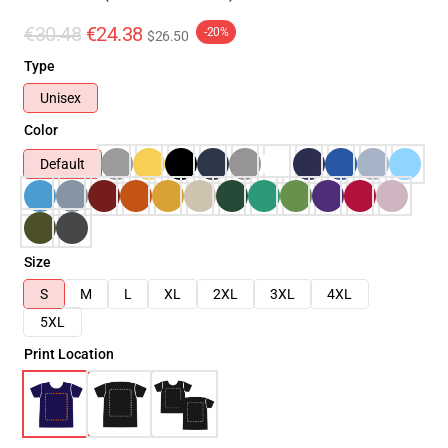
€30.48
€24.38
-20%
$26.50
Type
Unisex
Color
Default
Size
S
M
L
XL
2XL
3XL
4XL
5XL
Print Location