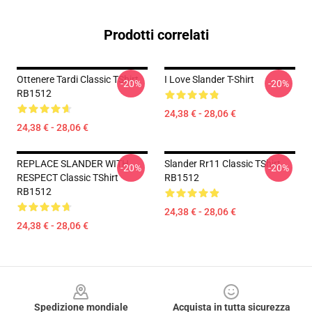
Prodotti correlati
Ottenere Tardi Classic TShirt
I Love Slander T-Shirt
-20%
-20%
RB1512
24,38 € - 28,06 €
24,38 € - 28,06 €
REPLACE SLANDER WITH
Slander Rr11 Classic TShirt
-20%
-20%
RESPECT Classic TShirt
RB1512
RB1512
24,38 € - 28,06 €
24,38 € - 28,06 €
Footer
Spedizione mondiale
Acquista in tutta sicurezza