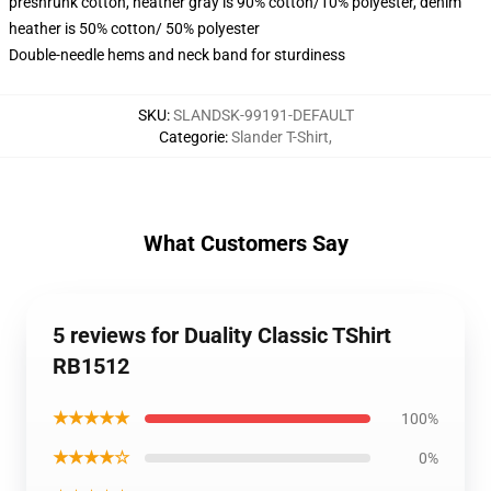
preshrunk cotton, heather gray is 90% cotton/10% polyester, denim
heather is 50% cotton/ 50% polyester
Double-needle hems and neck band for sturdiness
SKU
:
SLANDSK-99191-DEFAULT
Categorie
:
Slander T-Shirt
,
What Customers Say
5 reviews for Duality Classic TShirt
RB1512
★★★★★
100%
★★★★☆
0%