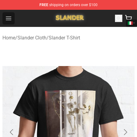
FREE
shipping on orders over $100
Slander Shop - Official Slander Merchandise Store
Open menu
Home
/
Slander Cloth
/
Slander T-Shirt