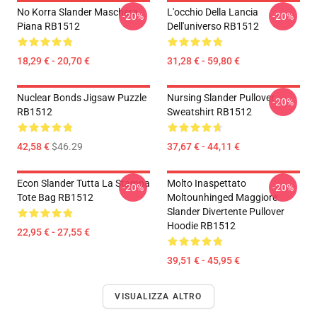
No Korra Slander Maschera
L'occhio Della Lancia
-20%
-20%
Piana RB1512
Dell'universo RB1512
18,29 € - 20,70 €
31,28 € - 59,80 €
Nuclear Bonds Jigsaw Puzzle
Nursing Slander Pullover
-20%
RB1512
Sweatshirt RB1512
42,58 €
$46.29
37,67 € - 44,11 €
Econ Slander Tutta La Stampa
Molto Inaspettato
-20%
-20%
Tote Bag RB1512
Moltounhinged Maggiore
Slander Divertente Pullover
Hoodie RB1512
22,95 € - 27,55 €
39,51 € - 45,95 €
VISUALIZZA ALTRO