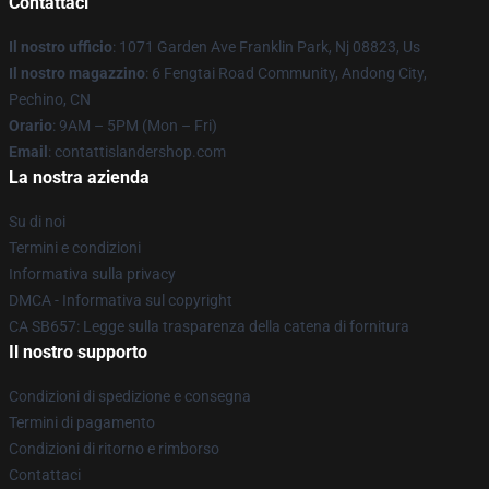
Contattaci
Il nostro ufficio
: 1071 Garden Ave Franklin Park, Nj 08823, Us
Il nostro magazzino
: 6 Fengtai Road Community, Andong City,
Pechino, CN
Orario
: 9AM – 5PM (Mon – Fri)
Email
: contattislandershop.com
La nostra azienda
Su di noi
Termini e condizioni
Informativa sulla privacy
DMCA - Informativa sul copyright
CA SB657: Legge sulla trasparenza della catena di fornitura
Il nostro supporto
Condizioni di spedizione e consegna
Termini di pagamento
Condizioni di ritorno e rimborso
Contattaci