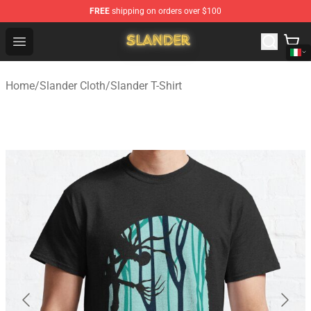
FREE
shipping on orders over $100
Slander Shop - Official Slander Merchandise Store
Open menu
Home
/
Slander Cloth
/
Slander T-Shirt