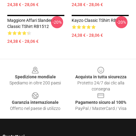
24,38 € - 28,06 €
24,38 € - 28,06 €
Maggiore Affari Slander 4
Kayzo Classic TShirt RB1512
-20%
-20%
Classic TShirt RB1512
24,38 € - 28,06 €
24,38 € - 28,06 €
Footer
Spedizione mondiale
Acquista in tutta sicurezza
Spediamo in oltre 200 paesi
Protetto 24/7 dai clic alla
consegna
Garanzia internazionale
Pagamento sicuro al 100%
Offerto nel paese di utilizzo
PayPal / MasterCard / Visa