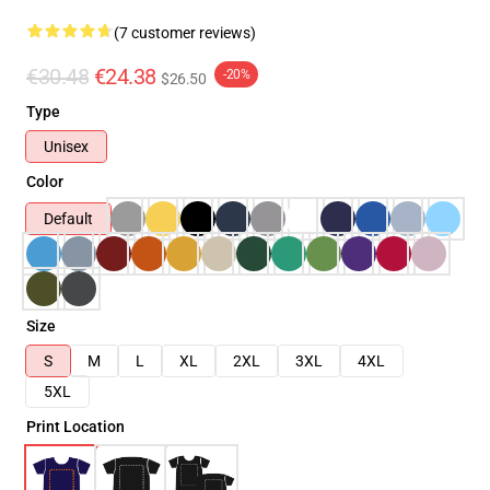
(7 customer reviews)
€30.48
€24.38
-20%
$26.50
Type
Unisex
Color
Default
Size
S
M
L
XL
2XL
3XL
4XL
5XL
Print Location