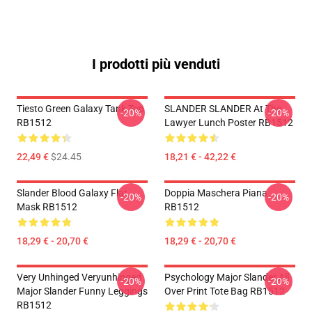
I prodotti più venduti
Tiesto Green Galaxy Tank Top
SLANDER SLANDER At The
-20%
-20%
RB1512
Lawyer Lunch Poster RB1512
22,49 €
$24.45
18,21 € - 42,22 €
Slander Blood Galaxy Flat
Doppia Maschera Piana
-20%
-20%
Mask RB1512
RB1512
18,29 € - 20,70 €
18,29 € - 20,70 €
Very Unhinged Veryunhinged
Psychology Major Slander All
-20%
-20%
Major Slander Funny Leggings
Over Print Tote Bag RB1512
RB1512