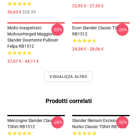
22,95 € - 27,55 €
26,63 €
$28.95
Molto Inaspettato
Econ Slander Classic TShirt
-20%
-20%
Moltounhinged Maggiore
RB1512
Slander Divertente Pullover
Felpa RB1512
24,38 € - 28,06 €
37,67 € - 44,11 €
VISUALIZZA ALTRO
Prodotti correlati
Menzogne Slander Classic
Slander Illenium Excision
-20%
-20%
TShirt RB1512
Nurko Classic TShirt RB1512