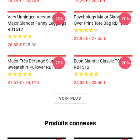
18,29 € - 20,70 €
18,29 € - 20,70 €
Very Unhinged Veryunhinged
Psychology Major Slander All
-20%
-20%
Major Slander Funny Leggings
Over Print Tote Bag RB1512
RB1512
22,95 € - 27,55 €
26,63 €
$28.95
Major Très Dérangé Slander
Econ Slander Classic TShirt
-20%
-20%
Sweatshirt Pullover RB1512
RB1512
37,67 € - 44,11 €
24,38 € - 28,06 €
VOIR PLUS
Produits connexes