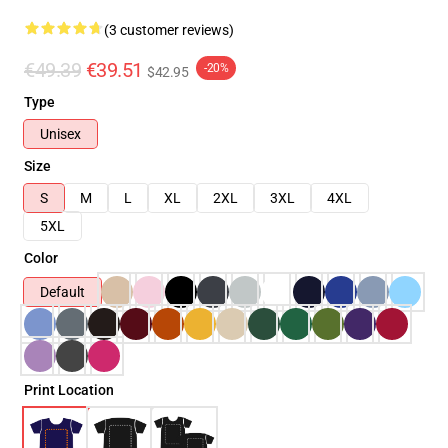
(3 customer reviews)
€49.39
€39.51
-20%
$42.95
Type
Unisex
Size
S
M
L
XL
2XL
3XL
4XL
5XL
Color
Default
Print Location