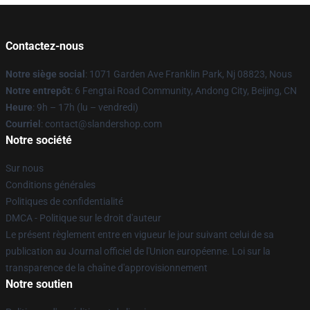
Contactez-nous
Notre siège social
: 1071 Garden Ave Franklin Park, Nj 08823, Nous
Notre entrepôt
: 6 Fengtai Road Community, Andong City, Beijing, CN
Heure
: 9h – 17h (lu – vendredi)
Courriel
: contact@slandershop.com
Notre société
Sur nous
Conditions générales
Politiques de confidentialité
DMCA - Politique sur le droit d'auteur
Le présent règlement entre en vigueur le jour suivant celui de sa
publication au Journal officiel de l'Union européenne. Loi sur la
transparence de la chaîne d'approvisionnement
Notre soutien