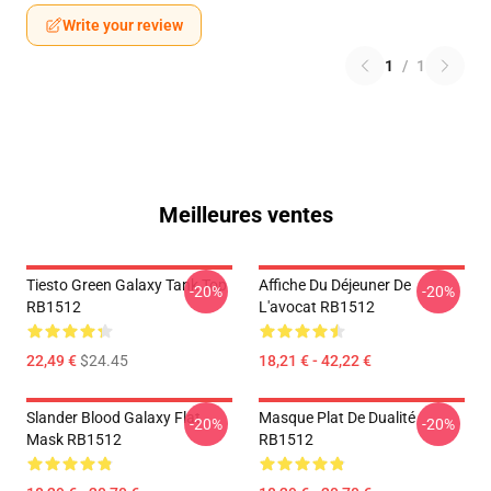
Write your review
1
/
1
Meilleures ventes
Tiesto Green Galaxy Tank Top
Affiche Du Déjeuner De
-20%
-20%
RB1512
L'avocat RB1512
22,49 €
$24.45
18,21 € - 42,22 €
Slander Blood Galaxy Flat
Masque Plat De Dualité
-20%
-20%
Mask RB1512
RB1512