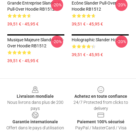
Grande Entreprise Slander 4
Ecône Slander Pull-Over
-20%
-20%
Pull-Over Hoodie RB1512
Hoodie RB1512
39,51 € - 45,95 €
39,51 € - 45,95 €
Musique Majeure Slander Pull-
Holographic Slander Hoodie
-20%
-20%
Over Hoodie RB1512
39,51 € - 45,95 €
39,51 € - 45,95 €
Footer
Livraison mondiale
Achetez en toute confiance
Nous livrons dans plus de 200
24/7 Protected from clicks to
pays
delivery
Garantie internationale
Paiement 100% sécurisé
Offert dans le pays d'utilisation
PayPal / MasterCard / Visa