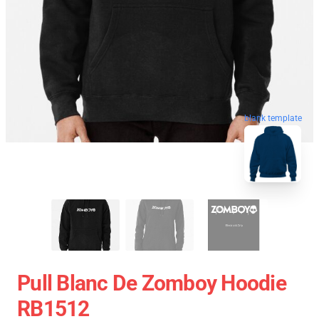
blank template
Pull Blanc De Zomboy Hoodie
RB1512