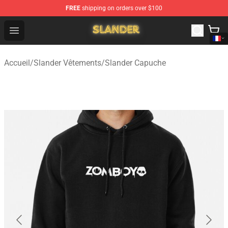
FREE
shipping on orders over $100
Slander Shop - Official Slander Merchandise Store
Open menu
Accueil
/
Slander Vêtements
/
Slander Capuche