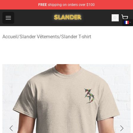
FREE
shipping on orders over $100
Slander Shop - Official Slander Merchandise Store
Open menu
Accueil
/
Slander Vêtements
/
Slander T-shirt