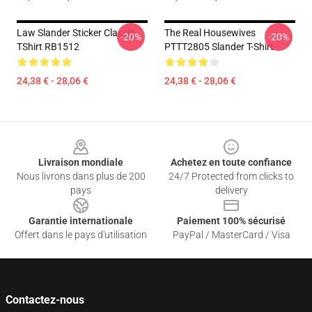
Law Slander Sticker Classic
The Real Housewives
-20%
-20%
TShirt RB1512
PTTT2805 Slander T-Shirt
24,38 € - 28,06 €
24,38 € - 28,06 €
Footer
Livraison mondiale
Achetez en toute confiance
Nous livrons dans plus de 200
24/7 Protected from clicks to
pays
delivery
Garantie internationale
Paiement 100% sécurisé
Offert dans le pays d'utilisation
PayPal / MasterCard / Visa
Contactez-nous