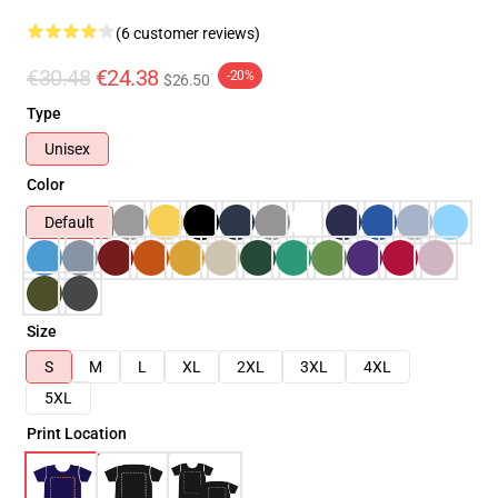
(6 customer reviews)
€30.48
€24.38
-20%
$26.50
Type
Unisex
Color
Default
Size
S
M
L
XL
2XL
3XL
4XL
5XL
Print Location