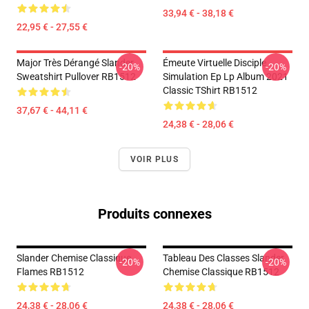
33,94 € - 38,18 €
22,95 € - 27,55 €
Major Très Dérangé Slander
Émeute Virtuelle Disciple
-20%
-20%
Sweatshirt Pullover RB1512
Simulation Ep Lp Album 2021
Classic TShirt RB1512
37,67 € - 44,11 €
24,38 € - 28,06 €
VOIR PLUS
Produits connexes
Slander Chemise Classique
Tableau Des Classes Slander
-20%
-20%
Flames RB1512
Chemise Classique RB1512
24,38 € - 28,06 €
24,38 € - 28,06 €