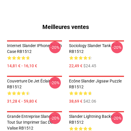
Meilleures ventes
Internet Slander IPhone Tough
Sociology Slander Tank Top
-20%
-20%
Case RB1512
RB1512
14,81 € - 16,10 €
22,49 €
$24.45
Couverture De Jet Éclair Griz
Ecône Slander Jigsaw Puzzle
-20%
RB1512
RB1512
31,28 € - 59,80 €
38,69 €
$42.06
Grande Entreprise Slander 2
Slander Lightning Backpack
-20%
-20%
Tout Sur Imprimer Sac De
RB1512
Valise RB1512