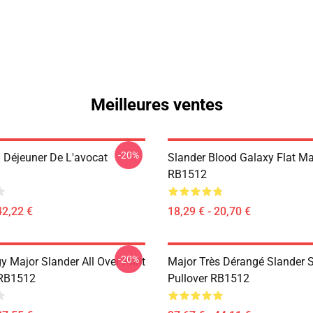
Meilleures ventes
-20%
u Déjeuner De L'avocat
Slander Blood Galaxy Flat M
RB1512
42,22 €
18,29 € - 20,70 €
-20%
 Major Slander All Over Print
Major Très Dérangé Slander 
 RB1512
Pullover RB1512