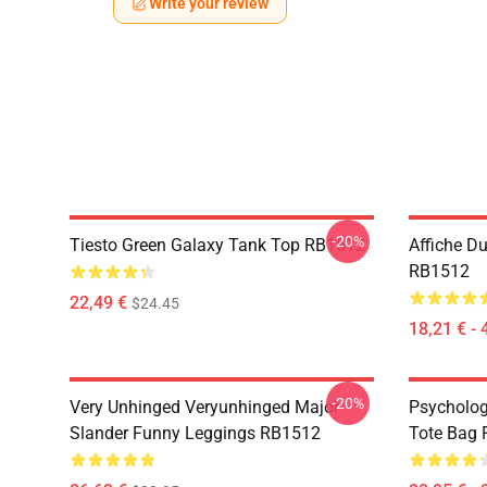
Write your review
-20%
Tiesto Green Galaxy Tank Top RB1512
Affiche D
RB1512
22,49 €
$24.45
18,21 € - 
-20%
Very Unhinged Veryunhinged Major
Psychology
Slander Funny Leggings RB1512
Tote Bag