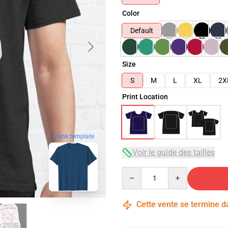
Color
Default
Size
S
M
L
XL
2X
Print Location
blank template
Voir le guide des tailles
Quantity
Cette vente se termine 