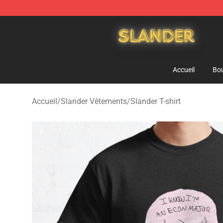
Slander Shop - Official Slander Merchandise Store
Accueil
Bou
Accueil
/
Slander Vêtements
/
Slander T-shirt