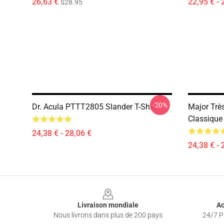
26,63 €
22,95 € - 
$28.95
-20%
Dr. Acula PTTT2805 Slander T-Shirt
Major Trè
Classique
24,38 € - 28,06 €
24,38 € - 
Footer
Livraison mondiale
Ac
Nous livrons dans plus de 200 pays
24/7 Pr