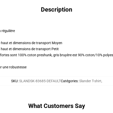
Description
n régulière
 haut et dimensions de transport Moyen
 haut et dimensions de transport Petit
s fortes sont 100% coton preshunk, gris bruyère est 90% coton/10% polye
ur une robustesse
SKU
:
SLANDSK-83685-DEFAULT
Catégories
:
Slander T-shirt
,
What Customers Say