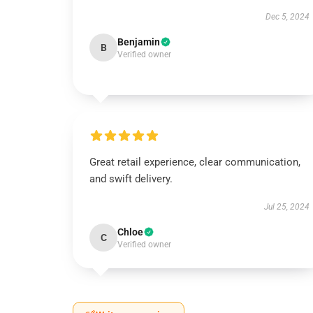
Dec 5, 2024
Benjamin
B
Verified owner
Great retail experience, clear communication,
and swift delivery.
Jul 25, 2024
Chloe
C
Verified owner