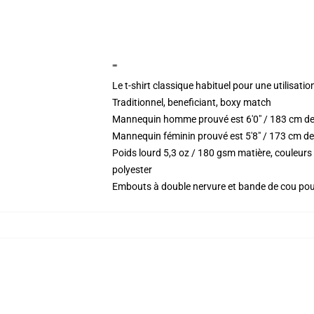
""
Le t-shirt classique habituel pour une utilisatio
Traditionnel, beneficiant, boxy match
Mannequin homme prouvé est 6'0" / 183 cm de
Mannequin féminin prouvé est 5'8" / 173 cm de
Poids lourd 5,3 oz / 180 gsm matière, couleur
polyester
Embouts à double nervure et bande de cou po