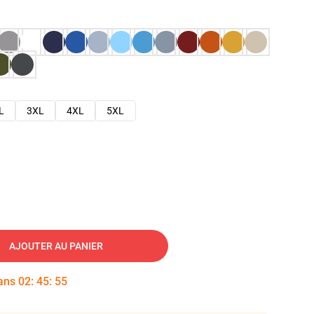
L
3XL
4XL
5XL
AJOUTER AU PANIER
dans
02
:
45
:
54