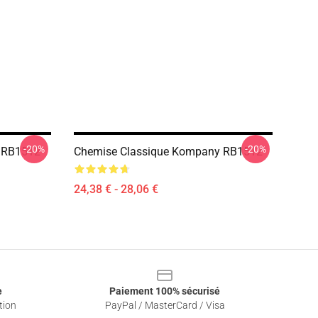
-20%
-20%
t RB1512
Chemise Classique Kompany RB1512
24,38 € - 28,06 €
e
Paiement 100% sécurisé
tion
PayPal / MasterCard / Visa