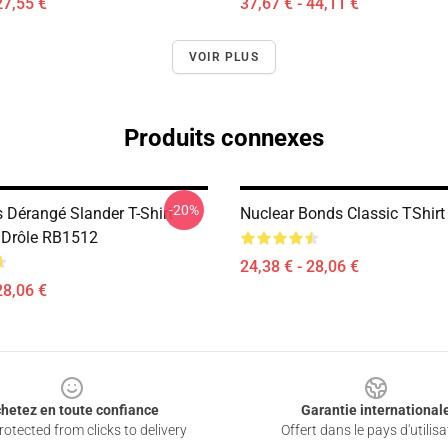
27,55 €
37,67 € - 44,11 €
VOIR PLUS
Produits connexes
-20%
s Dérangé Slander T-Shirt
Nuclear Bonds Classic TShir
 Drôle RB1512
24,38 € - 28,06 €
28,06 €
hetez en toute confiance
Garantie international
otected from clicks to delivery
Offert dans le pays d'utilisa