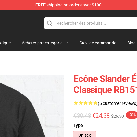
FREE
shipping on orders over $100
tique
Acheter par catégorie
Suivi de commande
Blog
Ecône Slander É
Classique RB15
(5 customer reviews
€30.48
€24.38
-20%
$26.50
Type
Unisex