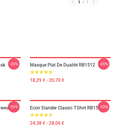
1
/
1
-20%
-20%
ask
Masque Plat De Dualité RB1512
18,29 € - 20,70 €
-20%
-20%
Sweatshirt
Econ Slander Classic TShirt RB1512
24,38 € - 28,06 €