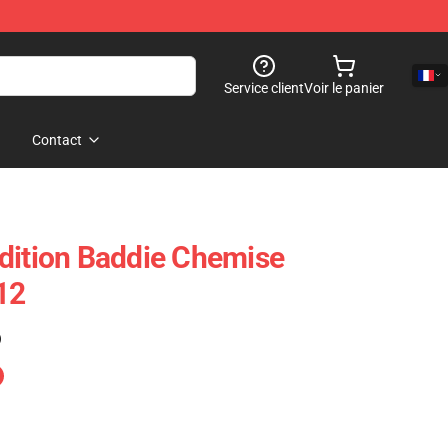
Service client
Voir le panier
Contact
dition Baddie Chemise
12
)