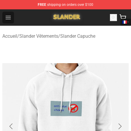
FREE
shipping on orders over $100
Slander Shop - Official Slander Merchandise Store
Open menu
Accueil
/
Slander Vêtements
/
Slander Capuche