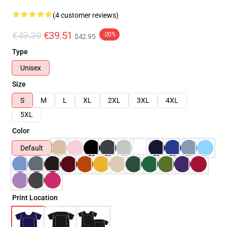
(4 customer reviews)
€49.39
€39.51
-20%
$42.95
Type
Unisex
Size
S
M
L
XL
2XL
3XL
4XL
5XL
Color
Default
Print Location