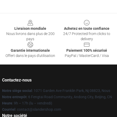
Footer
Livraison mondiale
Achetez en toute confiance
Nous livrons dans plus de 200
24/7 Protected from clicks to
pays
delivery
Garantie internationale
Paiement 100% sécurisé
Offert dans le pays d'utilisation
PayPal / MasterCard / Visa
Contactez-nous
Notre siège social
: 1071 Garden Ave Franklin Park, Nj 08823, Nous
Notre entrepôt
: 6 Fengtai Road Community, Andong City, Beijing, CN
Heure
: 9h – 17h (lu – vendredi)
Courriel
: contact@slandershop.com
Notre société