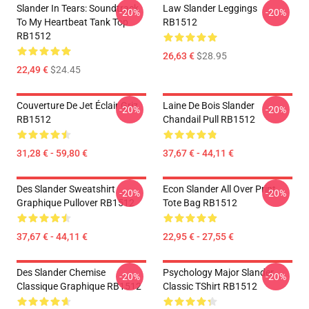
Slander In Tears: Soundtrack
Law Slander Leggings
-20%
-20%
To My Heartbeat Tank Top
RB1512
RB1512
26,63 €
$28.95
22,49 €
$24.45
Couverture De Jet Éclair Griz
Laine De Bois Slander
-20%
-20%
RB1512
Chandail Pull RB1512
31,28 € - 59,80 €
37,67 € - 44,11 €
Des Slander Sweatshirt
Econ Slander All Over Print
-20%
-20%
Graphique Pullover RB1512
Tote Bag RB1512
37,67 € - 44,11 €
22,95 € - 27,55 €
Des Slander Chemise
Psychology Major Slander
-20%
-20%
Classique Graphique RB1512
Classic TShirt RB1512