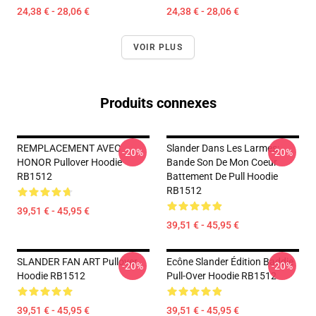
24,38 € - 28,06 €
24,38 € - 28,06 €
VOIR PLUS
Produits connexes
REMPLACEMENT AVEC
Slander Dans Les Larmes:
-20%
-20%
HONOR Pullover Hoodie
Bande Son De Mon Coeur
RB1512
Battement De Pull Hoodie
RB1512
39,51 € - 45,95 €
39,51 € - 45,95 €
SLANDER FAN ART Pullover
Ecône Slander Édition Baddie
-20%
-20%
Hoodie RB1512
Pull-Over Hoodie RB1512
39,51 € - 45,95 €
39,51 € - 45,95 €