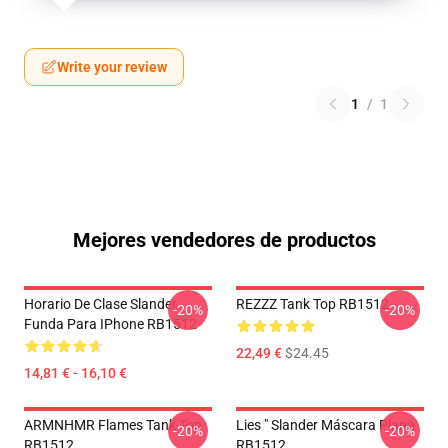
Write your review
1
/
1
Mejores vendedores de productos
Horario De Clase Slander
REZZZ Tank Top RB1512
-20%
-20%
Funda Para IPhone RB1512
22,49 €
$24.45
14,81 € - 16,10 €
ARMNHMR Flames Tank Top
Lies " Slander Máscara Plana
-20%
-20%
RB1512
RB1512