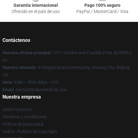
Garantía internacional
Pago 100% seguro
Ofrecido en el país de uso
PayPal / MasterCard / Visa
Contáctenos
Nuestra oficina principal
: 1071 Garden Ave Franklin Park, Nj 08823,
Us
Nuestro almacén
: 6 Fengtai Road Community, Andong City, Beijing,
CN
Hora
: 9AM – 5PM (Mon – Fri)
Email
: contact@slandershop.com
Nuestra empresa
Sobre nosotros
Términos y condiciones
Política de privacidad
DMCA - Política de Copyright