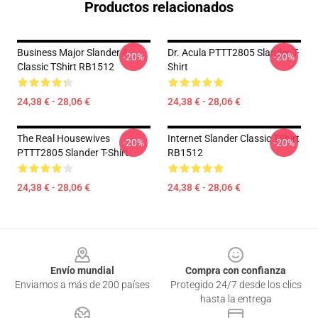
Productos relacionados
Business Major Slander 4
Dr. Acula PTTT2805 Slander T-
-20%
-20%
Classic TShirt RB1512
Shirt
24,38 € - 28,06 €
24,38 € - 28,06 €
The Real Housewives
Internet Slander Classic TShirt
-20%
-20%
PTTT2805 Slander T-Shirt
RB1512
24,38 € - 28,06 €
24,38 € - 28,06 €
Footer
Envío mundial
Compra con confianza
Enviamos a más de 200 países
Protegido 24/7 desde los clics
hasta la entrega