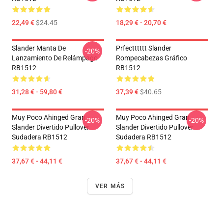
22,49 €
$24.45
18,29 € - 20,70 €
Slander Manta De
Prfectttttt Slander
-20%
Lanzamiento De Relámpago
Rompecabezas Gráfico
RB1512
RB1512
31,28 € - 59,80 €
37,39 €
$40.65
Muy Poco Ahinged Gran
Muy Poco Ahinged Gran
-20%
-20%
Slander Divertido Pullover
Slander Divertido Pullover
Sudadera RB1512
Sudadera RB1512
37,67 € - 44,11 €
37,67 € - 44,11 €
VER MÁS