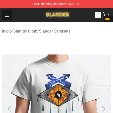
FREE
shipping on orders over $100
Slander Shop - Official Slander Merchandise Store
Open menu
Inicio
/
Slander Cloth
/
Slander Camiseta