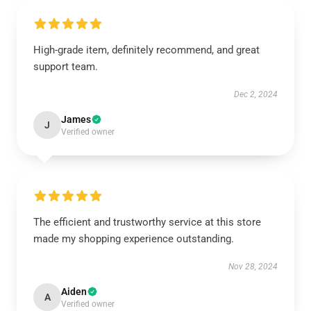
High-grade item, definitely recommend, and great
support team.
Dec 2, 2024
James
J
Verified owner
The efficient and trustworthy service at this store
made my shopping experience outstanding.
Nov 28, 2024
Aiden
A
Verified owner