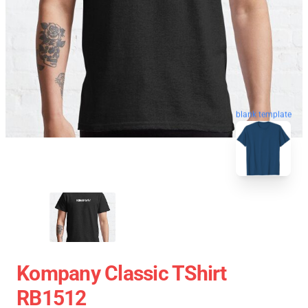
blank template
Kompany Classic TShirt
RB1512