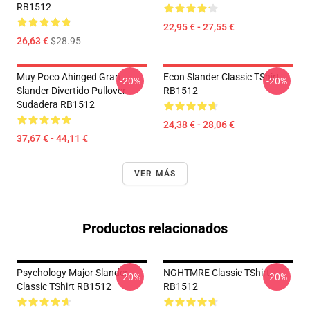
RB1512
22,95 € - 27,55 €
26,63 €
$28.95
Muy Poco Ahinged Gran
Econ Slander Classic TShirt
-20%
-20%
Slander Divertido Pullover
RB1512
Sudadera RB1512
24,38 € - 28,06 €
37,67 € - 44,11 €
VER MÁS
Productos relacionados
Psychology Major Slander
NGHTMRE Classic TShirt
-20%
-20%
Classic TShirt RB1512
RB1512