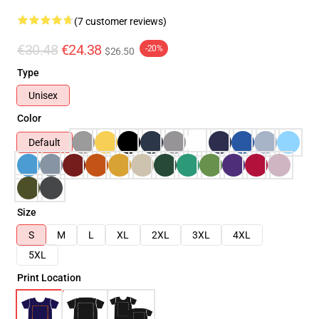
(7 customer reviews)
€30.48
€24.38
-20%
$26.50
Type
Unisex
Color
Default
Size
S
M
L
XL
2XL
3XL
4XL
5XL
Print Location