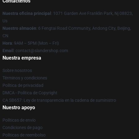
Contáctenos
Nuestra oficina principal
: 1071 Garden Ave Franklin Park, Nj 08823,
Us
Nuestro almacén
: 6 Fengtai Road Community, Andong City, Beijing,
CN
Hora
: 9AM – 5PM (Mon – Fri)
Email
: contact@slandershop.com
Nuestra empresa
Sobre nosotros
Términos y condiciones
Política de privacidad
DMCA - Política de Copyright
CA SB657: Ley de transparencia en la cadena de suministro
Nuestro apoyo
Políticas de envío
Condiciones de pago
Políticas de reembolso