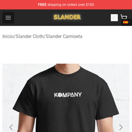
FREE
shipping on orders over $100
Slander Shop - Official Slander Merchandise Store
Open menu
Inicio
/
Slander Cloth
/
Slander Camiseta