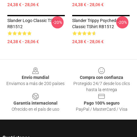
24,38 € - 28,06 €
24,38 € - 28,06 €
Slander Logo Classic TShirt
Slander Trippy Psychedelic
-20%
-20%
RB1512
Classic TShirt RB1512
24,38 € - 28,06 €
24,38 € - 28,06 €
Footer
Envío mundial
Compra con confianza
Enviamos a más de 200 países
Protegido 24/7 desde los clics
hasta la entrega
Garantía internacional
Pago 100% seguro
Ofrecido en el país de uso
PayPal / MasterCard / Visa