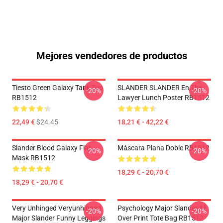
Mejores vendedores de productos
Tiesto Green Galaxy Tank Top
SLANDER SLANDER En The
-20%
-20%
RB1512
Lawyer Lunch Poster RB1512
22,49 €
$24.45
18,21 € - 42,22 €
Slander Blood Galaxy Flat
Máscara Plana Doble RB1512
-20%
-20%
Mask RB1512
18,29 € - 20,70 €
18,29 € - 20,70 €
Very Unhinged Veryunhinged
Psychology Major Slander All
-20%
-20%
Major Slander Funny Leggings
Over Print Tote Bag RB1512