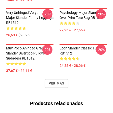
Very Unhinged Veryunhinged
Psychology Major Slander All
-20%
-20%
Major Slander Funny Leggings
Over Print Tote Bag RB1512
RB1512
22,95 € - 27,55 €
26,63 €
$28.95
Muy Poco Ahinged Gran
Econ Slander Classic TShirt
-20%
-20%
Slander Divertido Pullover
RB1512
Sudadera RB1512
24,38 € - 28,06 €
37,67 € - 44,11 €
VER MÁS
Productos relacionados