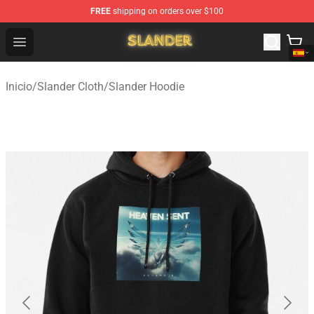
FREE
shipping on orders over $100
Slander Shop - Official Slander Merchandise Store
Open menu
Inicio
/
Slander Cloth
/
Slander Hoodie