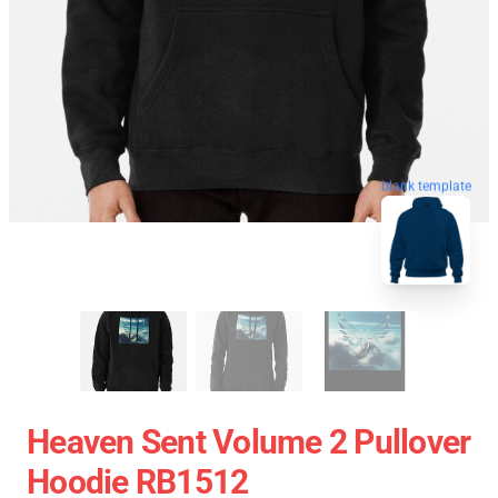
blank template
Heaven Sent Volume 2 Pullover
Hoodie RB1512