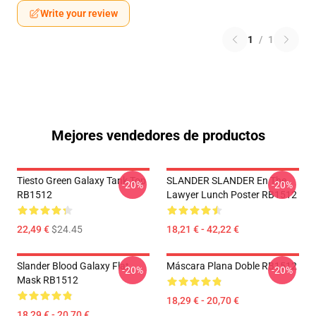
Write your review
1
/
1
Mejores vendedores de productos
Tiesto Green Galaxy Tank Top
SLANDER SLANDER En The
-20%
-20%
RB1512
Lawyer Lunch Poster RB1512
22,49 €
$24.45
18,21 € - 42,22 €
Slander Blood Galaxy Flat
Máscara Plana Doble RB1512
-20%
-20%
Mask RB1512
18,29 € - 20,70 €
18,29 € - 20,70 €