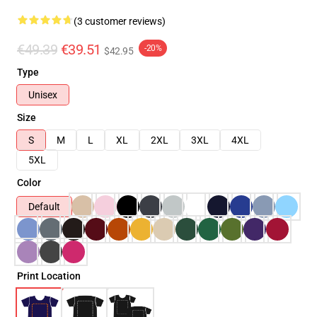
(3 customer reviews)
€49.39
€39.51
-20%
$42.95
Type
Unisex
Size
S
M
L
XL
2XL
3XL
4XL
5XL
Color
Default
Print Location