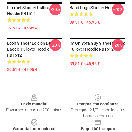
Internet Slander Pullover
Band Logo Slander Hoodie
-20%
-20%
Hoodie RB1512
39,51 € - 45,95 €
39,51 € - 45,95 €
Econ Slander Edición De
Im On Sofa Guy Slander Tiktok
-20%
-20%
Baddie Pullover Hoodie
Pullover Hoodie RB1512
RB1512
39,51 € - 45,95 €
39,51 € - 45,95 €
Footer
Envío mundial
Compra con confianza
Enviamos a más de 200 países
Protegido 24/7 desde los clics
hasta la entrega
Garantía internacional
Pago 100% seguro