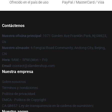
Ofrecido en el país de uso
PayPal / MasterCard / Visa
Contáctenos
Nuestra oficina principal
: 1071 Garden Ave Franklin Park, Nj 08823,
Us
Nuestro almacén
: 6 Fengtai Road Community, Andong City, Beijing,
CN
Hora
: 9AM – 5PM (Mon – Fri)
Email
: contact@slandershop.com
Nuestra empresa
Sobre nosotros
Términos y condiciones
Política de privacidad
DMCA - Política de Copyright
CA SB657: Ley de transparencia en la cadena de suministro
Nuestro apoyo