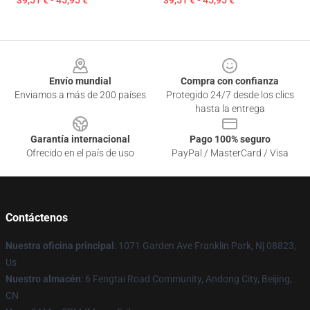
39,51 € - 45,95 €
39,51 € - 45,95 €
Footer
Envío mundial
Compra con confianza
Enviamos a más de 200 países
Protegido 24/7 desde los clics
hasta la entrega
Garantía internacional
Pago 100% seguro
Ofrecido en el país de uso
PayPal / MasterCard / Visa
Contáctenos
Nuestra oficina principal
: 1071 Garden Ave Franklin Park, Nj 08823,
Us
Nuestro almacén
: 6 Fengtai Road Community, Andong City, Beijing,
CN