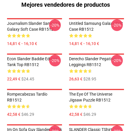
Mejores vendedores de productos
Journalism Slander Samsung
Untitled Samsung Galaxy Soft
-20%
-20%
Galaxy Soft Case RB1512
Case RB1512
14,81 € - 16,10 €
14,81 € - 16,10 €
Econ Slander Baddie Edition
Derecho Slander Pegatina
-20%
-20%
Tank Top RB1512
Leggings RB1512
22,49 €
$24.45
26,63 €
$28.95
Rompecabezas Tardío
The Eye Of The Universe
RB1512
Jigsaw Puzzle RB1512
42,58 €
$46.29
42,58 €
$46.29
Im On Sofa Guy Slander Tiktok
SLANDER Classic TShirt