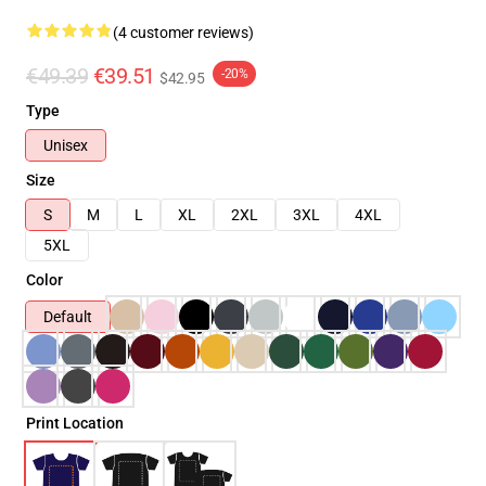
(4 customer reviews)
€49.39
€39.51
-20%
$42.95
Type
Unisex
Size
S
M
L
XL
2XL
3XL
4XL
5XL
Color
Default
Print Location