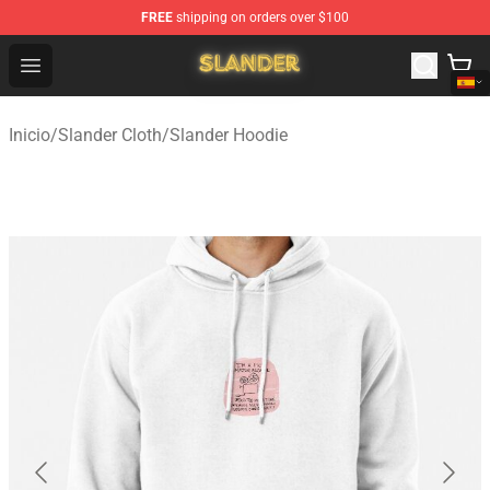
FREE
shipping on orders over $100
Slander Shop - Official Slander Merchandise Store
Open menu
Inicio
/
Slander Cloth
/
Slander Hoodie