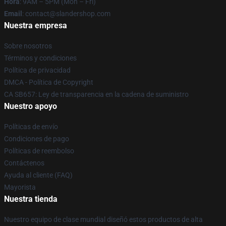
Hora
: 9AM – 5PM (Mon – Fri)
Email
: contact@slandershop.com
Nuestra empresa
Sobre nosotros
Términos y condiciones
Política de privacidad
DMCA - Política de Copyright
CA SB657: Ley de transparencia en la cadena de suministro
Nuestro apoyo
Políticas de envío
Condiciones de pago
Políticas de reembolso
Contáctenos
Ayuda al cliente (FAQ)
Mayorista
Nuestra tienda
Nuestro equipo de clase mundial diseñó estos productos de alta