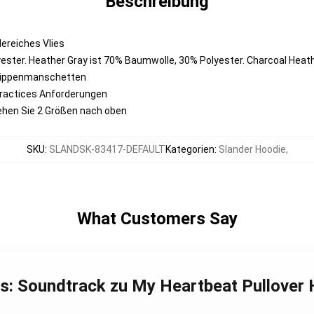
Beschreibung
ereiches Vlies
ester. Heather Gray ist 70% Baumwolle, 30% Polyester. Charcoal Heat
 Rippenmanschetten
Practices Anforderungen
ehen Sie 2 Größen nach oben
SKU
:
SLANDSK-83417-DEFAULT
Kategorien
:
Slander Hoodie
,
What Customers Say
ars: Soundtrack zu My Heartbeat Pullove