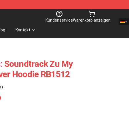
Kundenservice
Warenkorb anzeigen
log
Kontakt
s: Soundtrack Zu My
over Hoodie RB1512
s)