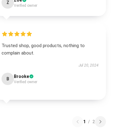
Zoe
Z
Verified owner
Trusted shop, good products, nothing to
complain about.
Jul 20, 2024
Brooke
B
Verified owner
1
/
2