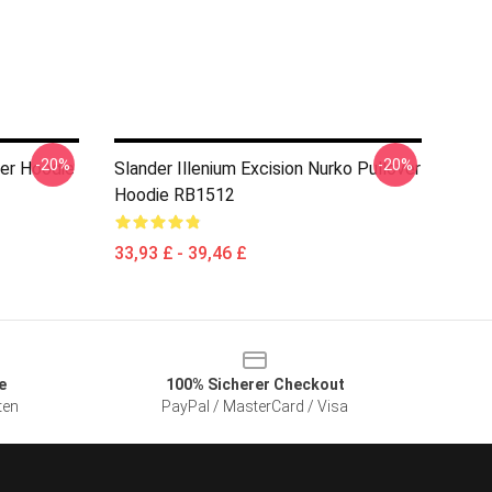
-20%
-20%
ver Hoodie
Slander Illenium Excision Nurko Pullover
Hoodie RB1512
33,93 £ - 39,46 £
e
100% Sicherer Checkout
ten
PayPal / MasterCard / Visa