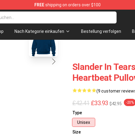
FREE
shipping on orders over $100
blank template
op
Nach Kategorie einkaufen
Bestellung verfolgen
B
Slander In Tear
Heartbeat Pull
(9 customer review
£42.41
£33.93
-20%
$42.95
Type
Unisex
Size