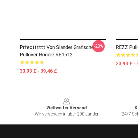
-20%
Prfectttttt Von Slander Grafische
REZZ Pull
Pullover Hoodie RB1512
33,93 £ - 
33,93 £ - 39,46 £
Footer
Weltweiter Versand
K
Wir versenden in über 200 Länder
24/7 Sch