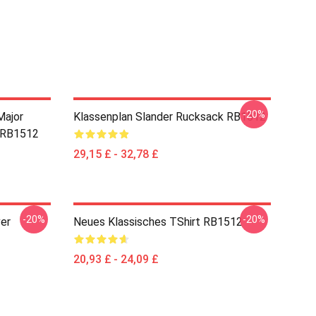
-20%
Major
Klassenplan Slander Rucksack RB1512
e RB1512
29,15 £ - 32,78 £
-20%
-20%
er
Neues Klassisches TShirt RB1512
20,93 £ - 24,09 £