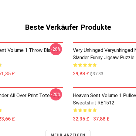
Beste Verkäufer Produkte
-20%
nt Volume 1 Throw Blanke
Very Unhinged Veryunhinged 
Slander Funny Jigsaw Puzzl
51,35 £
29,88 £
$37.83
-20%
nder All Over Print Tote Bag
Heaven Sent Volume 1 Pullov
Sweatshirt RB1512
23,66 £
32,35 £ - 37,88 £
MEHR ANZEIGEN