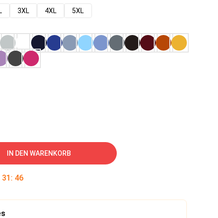
L
3XL
4XL
5XL
IN DEN WARENKORB
:
31
:
45
es