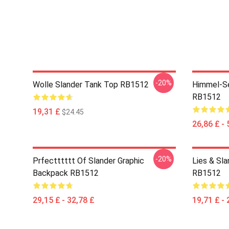
-20%
Wolle Slander Tank Top RB1512
Himmel-Se
RB1512
19,31 £
$24.45
26,86 £ - 
-20%
Prfectttttt Of Slander Graphic
Lies & Sla
Backpack RB1512
RB1512
29,15 £ - 32,78 £
19,71 £ - 