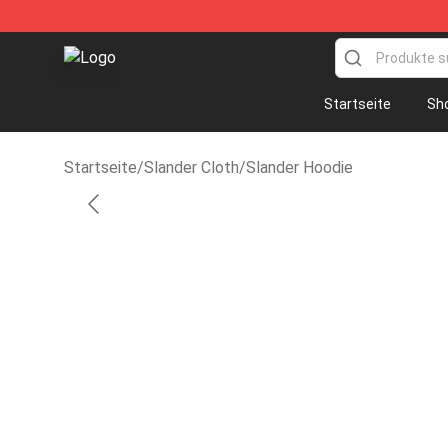
Slander Shop - Official Slander Merchandise Store
Startseite
Sh
Startseite
/
Slander Cloth
/
Slander Hoodie