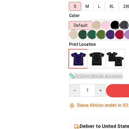
S
M
L
XL
2X
Color
Default
Print Location
Größentabelle anzeigen
Quantity
Diese Aktion endet in
03
Deliver to United Stat