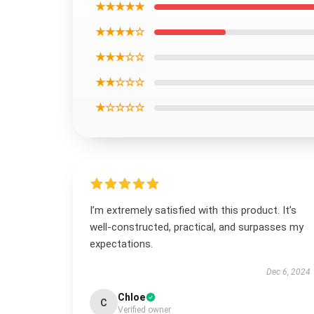
★★★★★
★★★★☆
★★★☆☆
★★☆☆☆
★☆☆☆☆
I’m extremely satisfied with this product. It’s
well-constructed, practical, and surpasses my
expectations.
Dec 6, 2024
Chloe
C
Verified owner